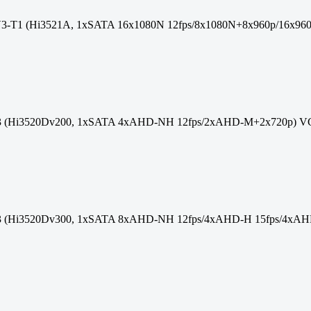
3-T1 (Hi3521A, 1xSATA 16x1080N 12fps/8x1080N+8x960p/16x9
3 (Hi3520Dv200, 1xSATA 4xAHD-NH 12fps/2xAHD-M+2x720p) 
3 (Hi3520Dv300, 1xSATA 8xAHD-NH 12fps/4xAHD-H 15fps/4x