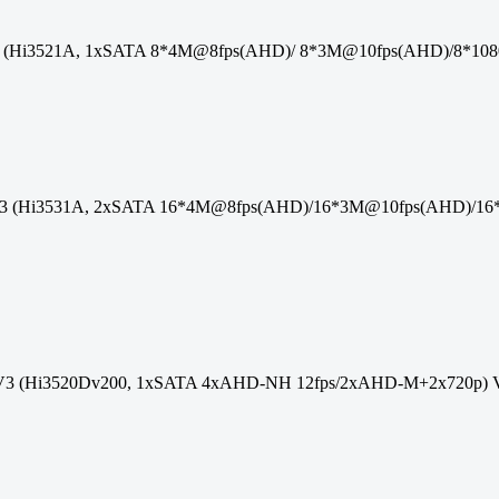
(Hi3521A, 1xSATA 8*4M@8fps(AHD)/ 8*3M@10fps(AHD)/8*1080P
 (Hi3531A, 2xSATA 16*4M@8fps(AHD)/16*3M@10fps(AHD)/16*10
V3 (Hi3520Dv200, 1xSATA 4xAHD-NH 12fps/2xAHD-M+2x720p)