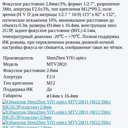
Фокусное расстояние 2.8мм±5%, формат 1/2.7", разрешение
3Мп, апертура F2.0±5%, тип крепления M12*P0.5, поле
зрения (H V D для матрицы 1/2.7＂16:9) 115° x 82° x 132°,
оптические искажения 10%, минимальное расстояние до
объекта 0.3м, размеры Ø14мм x 16.4мм, конструкция линз
2G3P, заднее фокусное расстояние (BFL) 4.1мм,
температурный диапазон -20℃～+70℃. Полная поддержка
ИК режима, при переключении режима дневной-ночной
настройка фокуса не сбивается, изображение такое же чёткое.
Производитель
ShenZhen YiYi optics
Модель
MTV28Q1
Фокусное расстояние
2.8мм
Апертура
F2.0
Тип крепления
M12
Поддержка ИК
Да
Габариты
⌀14мм x 16.4мм