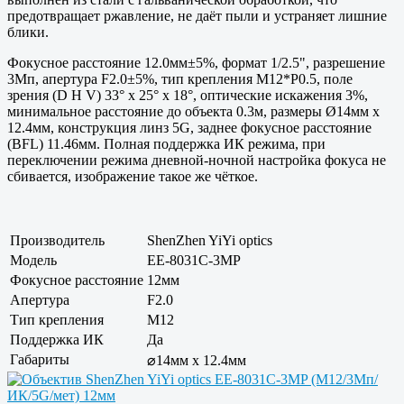
предотвращает ржавление, не даёт пыли и устраняет лишние
блики.
Фокусное расстояние 12.0мм±5%, формат 1/2.5", разрешение
3Мп, апертура F2.0±5%, тип крепления M12*P0.5, поле
зрения (D H V) 33° x 25° x 18°, оптические искажения 3%,
минимальное расстояние до объекта 0.3м, размеры Ø14мм x
12.4мм, конструкция линз 5G, заднее фокусное расстояние
(BFL) 11.46мм. Полная поддержка ИК режима, при
переключении режима дневной-ночной настройка фокуса не
сбивается, изображение такое же чёткое.
Производитель
ShenZhen YiYi optics
Модель
EE-8031C-3MP
Фокусное расстояние
12мм
Апертура
F2.0
Тип крепления
M12
Поддержка ИК
Да
Габариты
⌀14мм x 12.4мм