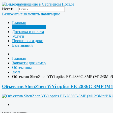
Искать...
Включить/выключить навигацию
Главная
Запчасти для камер
Доставка и оплата
Услуги
Прошивки и доки
База знаний
Главная
Запчасти для камер
Объективы
3Мп
Объектив ShenZhen YiYi optics EE-2836C-3MP (M12/3Мп/
Объектив ShenZhen YiYi optics EE-2836C-3MP (M