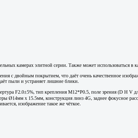
ельных камерах элитной серии. Также может использоваться в 
ния с двойным покрытием, что даёт очень качественное изобра
даёт пыли и устраняет лишние блики.
ертура F2.0±5%, тип крепления M12*P0.5, поле зрения (D H V дл
меры Ø14мм x 15.5мм, конструкция линз 4G, заднее фокусное ра
вается, изображение такое же чёткое.