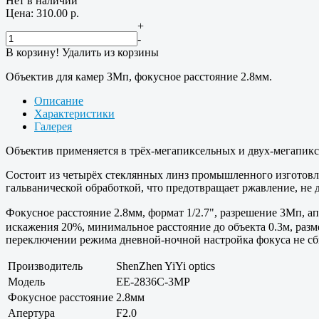
Нет в наличии
Цена:
310.00
р.
+
-
В корзину!
Удалить из корзины
Объектив для камер 3Мп, фокусное расстояние 2.8мм.
Описание
Характеристики
Галерея
Объектив применяется в трёх-мегапиксельных и двух-мегапикс
Состоит из четырёх стеклянных линз промышленного изготовле
гальванической обработкой, что предотвращает ржавление, не 
Фокусное расстояние 2.8мм, формат 1/2.7", разрешение 3Мп, ап
искажения 20%, минимальное расстояние до объекта 0.3м, раз
переключении режима дневной-ночной настройка фокуса не сби
Производитель
ShenZhen YiYi optics
Модель
EE-2836C-3MP
Фокусное расстояние
2.8мм
Апертура
F2.0