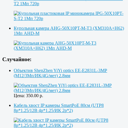
T2 1Мп 720p
Купольная камера AHG-50X10PT-M-T3 (XM310A+H62)
1Мп AHD-M
Случайное:
Объектив ShenZhen YiYi optics EE-E2831L-3MP
(M12/3Мп/ИК/4G/мет) 2.8мм
Цена:
350.00
р.
Кабель хвост IP камеры SmartPoE 80см (UTP8
8p*1.25/12В 4p*1.25/ИК 2p*2)