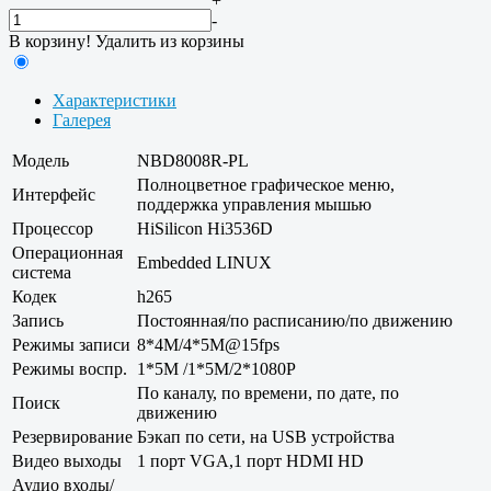
+
-
В корзину!
Удалить из корзины
Характеристики
Галерея
Модель
NBD8008R-PL
Полноцветное графическое меню,
Интерфейс
поддержка управления мышью
Процессор
HiSilicon Hi3536D
Операционная
Embedded LINUX
система
Кодек
h265
Запись
Постоянная/по расписанию/по движению
Режимы записи
8*4M/4*5M@15fps
Режимы воспр.
1*5M /1*5M/2*1080P
По каналу, по времени, по дате, по
Поиск
движению
Резервирование
Бэкап по сети, на USB устройства
Видео выходы
1 порт VGA,1 порт HDMI HD
Аудио входы/