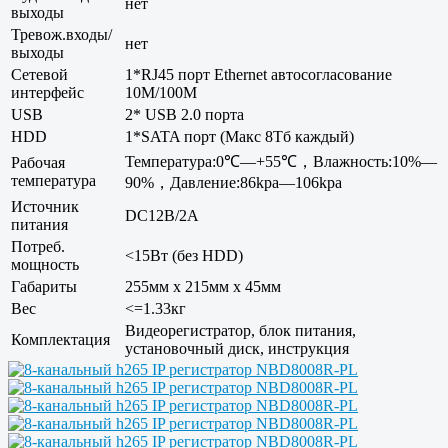
нет
выходы
Тревож.входы/
нет
выходы
Сетевой
1*RJ45 порт Ethernet автосогласование
интерфейс
10M/100M
USB
2* USB 2.0 порта
HDD
1*SATA порт (Макс 8Тб каждый)
Температура:0℃—+55℃，Влажность:10%—
Рабочая
температура
90%，Давление:86kpa—106kpa
Источник
DC12В/2А
питания
Потреб.
<15Вт (без HDD)
мощность
Габариты
255мм x 215мм x 45мм
Вес
<=1.33кг
Видеорегистратор, блок питания,
Комплектация
установочный диск, инструкция