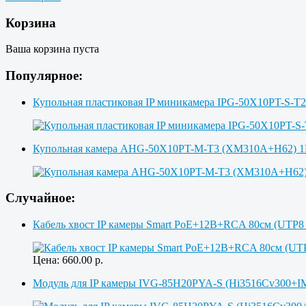
Корзина
Ваша корзина пуста
Популярное:
Купольная пластиковая IP миникамера IPG-50X10PT-S-T
Купольная камера AHG-50X10PT-M-T3 (XM310A+H62)
Случайное:
Кабель хвост IP камеры Smart PoE+12В+RCA 80см (UTP8 
Цена:
660.00
р.
Модуль для IP камеры IVG-85H20PYA-S (Hi3516Cv300+