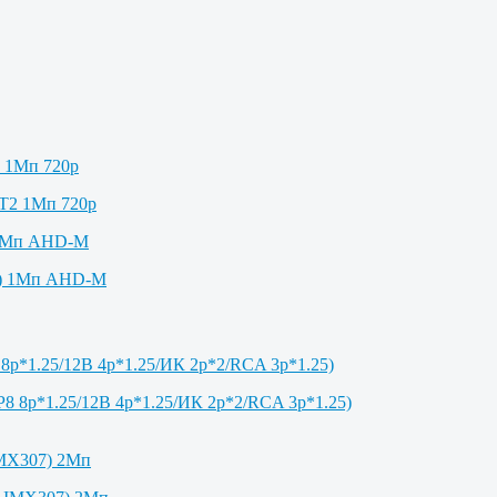
2 1Мп 720p
 1Мп AHD-M
8p*1.25/12В 4p*1.25/ИК 2p*2/RCA 3p*1.25)
IMX307) 2Мп