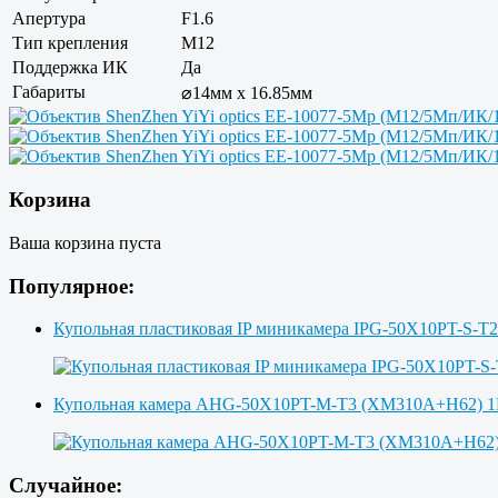
Апертура
F1.6
Тип крепления
M12
Поддержка ИК
Да
Габариты
⌀14мм x 16.85мм
Корзина
Ваша корзина пуста
Популярное:
Купольная пластиковая IP миникамера IPG-50X10PT-S-T
Купольная камера AHG-50X10PT-M-T3 (XM310A+H62)
Случайное: