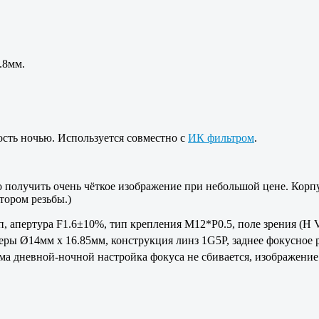
.8мм.
ость ночью. Используется совместно с
ИК фильтром
.
о получить очень чёткое изображение при небольшой цене. Корпу
тором резьбы.)
 апертура F1.6±10%, тип крепления M12*P0.5, поле зрения (H V 
меры Ø14мм x 16.85мм, конструкция линз 1G5P, заднее фокусное
дневной-ночной настройка фокуса не сбивается, изображение т