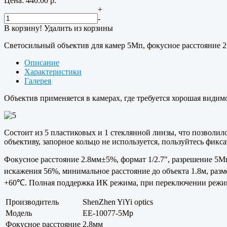
Цена:
440.00
р.
+
-
В корзину!
Удалить из корзины
Светосильный объектив для камер 5Мп, фокусное расстояние 2
Описание
Характеристики
Галерея
Объектив применяется в камерах, где требуется хорошая видим
Состоит из 5 пластиковых и 1 стеклянной линзы, что позволил
объективу, запорное кольцо не используется, пользуйтесь фикса
Фокусное расстояние 2.8мм±5%, формат 1/2.7", разрешение 5Мп,
искажения 56%, минимальное расстояние до объекта 1.8м, раз
+60℃. Полная поддержка ИК режима, при переключении режима 
Производитель
ShenZhen YiYi optics
Модель
EE-10077-5Mp
Фокусное расстояние
2.8мм