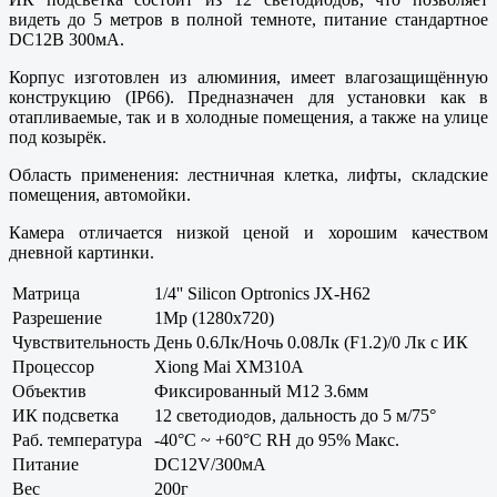
видеть до 5 метров в полной темноте, питание стандартное
DC12В 300мА.
Корпус изготовлен из алюминия, имеет влагозащищённую
конструкцию (IP66). Предназначен для установки как в
отапливаемые, так и в холодные помещения, а также на улице
под козырёк.
Область применения: лестничная клетка, лифты, складские
помещения, автомойки.
Камера отличается низкой ценой и хорошим качеством
дневной картинки.
Матрица
1/4'' Silicon Optronics JX-H62
Разрешение
1Mp (1280x720)
Чувствительность
День 0.6Лк/Ночь 0.08Лк (F1.2)/0 Лк с ИК
Процессор
Xiong Mai XM310A
Объектив
Фиксированный M12 3.6мм
ИК подсветка
12 светодиодов, дальность до 5 м/75°
Раб. температура
-40°С ~ +60°С RH до 95% Макс.
Питание
DC12V/300мА
Вес
200г