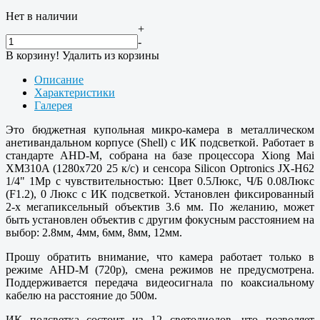
Нет в наличии
+
-
В корзину!
Удалить из корзины
Описание
Характеристики
Галерея
Это бюджетная купольная микро-камера в металлическом
анетивандальном корпусе (Shell) с ИК подсветкой. Работает в
стандарте AHD-M, собрана на базе процессора Xiong Mai
XM310A (1280х720 25 к/с) и сенсора Silicon Optronics JX-H62
1/4" 1Mp с чувствительностью: Цвет 0.5Люкс, Ч/Б 0.08Люкс
(F1.2), 0 Люкс с ИК подсветкой. Установлен фиксированный
2-х мегапиксельный объектив 3.6 мм. По желанию, может
быть установлен объектив с другим фокусным расстоянием на
выбор: 2.8мм, 4мм, 6мм, 8мм, 12мм.
Прошу обратить внимание, что камера работает только в
режиме AHD-M (720p), смена режимов не предусмотрена.
Поддерживается передача видеосигнала по коаксиальному
кабелю на расстояние до 500м.
ИК подсветка состоит из 12 светодиодов, что позволяет