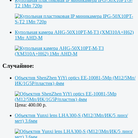
Купольная пластиковая IP миникамера IPG-50X10PT-S-
T2 1Мп 720p
Купольная камера AHG-50X10PT-M-T3 (XM310A+H62)
1Мп AHD-M
Случайное:
Объектив ShenZhen YiYi optics EE-10081-5Mp (M12/5Мп/
ИК/1G5P/пластик) 4мм
Цена:
400.00
р.
Объектив Yunxi lens LHA300-S (M12/3Мп/ИК/5 линз/
мет) 3.6мм