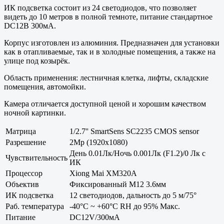
ИК подсветка состоит из 24 светодиодов, что позволяет
видеть до 10 метров в полной темноте, питание стандартное
DC12В 300мА.
Корпус изготовлен из алюминия. Предназначен для установки
как в отапливаемые, так и в холодные помещения, а также на
улице под козырёк.
Область применения: лестничная клетка, лифты, складские
помещения, автомойки.
Камера отличается доступной ценой и хорошим качеством
ночной картинки.
Матрица
1/2.7'' SmartSens SC2235 CMOS sensor
Разрешение
2Mp (1920x1080)
День 0.01Лк/Ночь 0.001Лк (F1.2)/0 Лк с
Чувствительность
ИК
Процессор
Xiong Mai XM320A
Объектив
Фиксированный M12 3.6мм
ИК подсветка
12 светодиодов, дальность до 5 м/75°
Раб. температура
-40°С ~ +60°С RH до 95% Макс.
Питание
DC12V/300мА