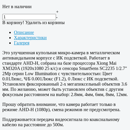
Нет в наличии
+
-
В корзину!
Удалить из корзины
Описание
Характеристики
Галерея
Это улучшенная купольная микро-камера в металлическом
антивандальном корпусе с ИК подсветкой. Работает в
стандарте AHD-H, собрана на базе процессора Xiong Mai
XM320A (1920х1080 25 к/с) и сенсора SmartSens SC2235 1/2.7"
2Mp серии Low Illumination с чувствительностью: Цвет
0.01Люкс, Ч/Б 0.001Люкс (F1.2), 0 Люкс с ИК подсветкой.
Установлен фиксированный 2-х мегапиксельный объектив 3.6
мм. По желанию, может быть установлен объектив с другим
фокусным расстоянием на выбор: 2.8мм, 4мм, 6мм, 8мм, 12мм.
Прошу обратить внимание, что камера работает только в
режиме AHD-H (1080p), смена режимов не предусмотрена.
Поддерживается передача видеосигнала по коаксиальному
кабелю на расстояние до 500м.