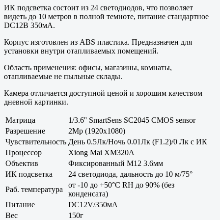
ИК подсветка состоит из 24 светодиодов, что позволяет
видеть до 10 метров в полной темноте, питание стандартное
DC12В 350мА.
Корпус изготовлен из ABS пластика. Предназначен для
установки внутри отапливаемых помещений.
Область применения: офисы, магазины, комнаты,
отапливаемые не пыльные склады.
Камера отличается доступной ценой и хорошим качеством
дневной картинки.
Матрица
1/3.6'' SmartSens SC2045 CMOS sensor
Разрешение
2Mp (1920x1080)
Чувствительность
День 0.5Лк/Ночь 0.01Лк (F1.2)/0 Лк с ИК
Процессор
Xiong Mai XM320A
Объектив
Фиксированный M12 3.6мм
ИК подсветка
24 светодиода, дальность до 10 м/75°
от -10 до +50°С RH до 90% (без
Раб. температура
конденсата)
Питание
DC12V/350мА
Вес
150г