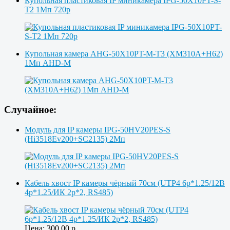
Купольная пластиковая IP миникамера IPG-50X10PT-S-
T2 1Мп 720p
Купольная камера AHG-50X10PT-M-T3 (XM310A+H62)
1Мп AHD-M
Случайное:
Модуль для IP камеры IPG-50HV20PES-S
(Hi3518Ev200+SC2135) 2Мп
Кабель хвост IP камеры чёрный 70см (UTP4 6p*1.25/12В
4p*1.25/ИК 2p*2, RS485)
Цена:
300.00
р.