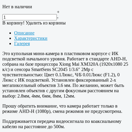
Нет в наличии
+
-
В корзину!
Удалить из корзины
Описание
Характеристики
Галерея
Это купольная мини-камера в пластиковом корпусе с ИК
подсветкой начального уровня. Работает в стандарте AHD-H,
собрана на базе процессора Xiong Mai XM320A (1920х1080 25
к/с) и сенсора SmartSens SC2045 1/3.6" 2Mp с
чувствительностью: Цвет 0.1Люкс, Ч/Б 0.01Люкс (F1.2), 0
Люкс с ИК подсветкой. Установлен фиксированный 2-х
мегапиксельный объектив 3.6 мм. По желанию, может быть
установлен объектив с другим фокусным расстоянием на
выбор: 2.8мм, 4мм, 6мм, 8мм, 12мм.
Прошу обратить внимание, что камера работает только в
режиме AHD-H (1080p), смена режимов не предусмотрена.
Поддерживается передача видеосигнала по коаксиальному
кабелю на расстояние до 500м.