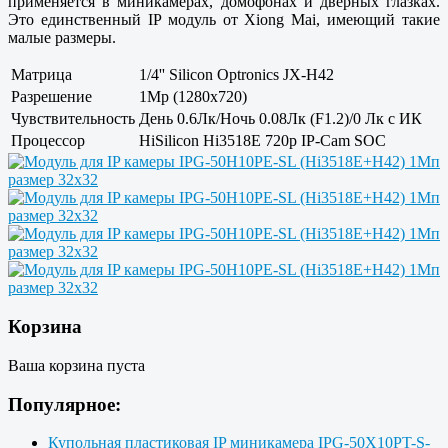
применяется в миникамерах, домофонах и дверных глазках.
Это единственный IP модуль от Xiong Mai, имеющий такие
малые размеры.
Матрица
1/4'' Silicon Optronics JX-H42
Разрешение
1Mp (1280x720)
Чувствительность
День 0.6Лк/Ночь 0.08Лк (F1.2)/0 Лк с ИК
Процессор
HiSilicon Hi3518E 720p IP-Cam SOC
Корзина
Ваша корзина пуста
Популярное:
Купольная пластиковая IP миникамера IPG-50X10PT-S-