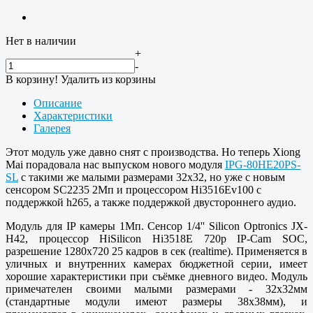
Нет в наличии
+
-
В корзину!
Удалить из корзины
Описание
Характеристики
Галерея
Этот модуль уже давно снят с производства. Но теперь Xiong
Mai порадовала нас выпуском нового модуля
IPG-80HE20PS-
SL
с такими же малыми размерами 32x32, но уже с новым
сенсором SC2235 2Мп и процессором Hi3516Ev100 с
поддержкой h265, а также поддержкой двустороннего аудио.
Модуль для IP камеры 1Мп. Сенсор 1/4'' Silicon Optronics JX-
H42, процессор HiSilicon Hi3518E 720p IP-Cam SOC,
разрешение 1280x720 25 кадров в сек (realtime). Применяется в
уличных и внутренних камерах бюджетной серии, имеет
хорошие характеристики при съёмке дневного видео. Модуль
примечателен своими малыми размерами - 32x32мм
(стандартные модули имеют размеры 38x38мм), и