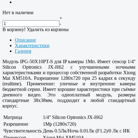
Нет в наличии
+
-
В корзину!
Удалить из корзины
Описание
Характеристики
Галерея
Модуль IPG-50X10PT-S для IP камеры 1Мп. Имеет сенсор 1/4''
Silicon Optronics JX-H62 с улучшенными ночными
характеристиками и процессор собственной разработки Xiong
Mai XM510A. Разрешение 1280x720 при 25 кадрах в секунду
(realtime). Применение: уличные и внутренние камеры
бюджетной серии. Имеет хорошие характеристики при съёмке
дневного видео. Это одноплатный модуль, размеры
стандартные 38x38мм, поддходит в любой стандартный
корпус.
Матрица
1/4'' Silicon Optronics JX-H62
Разрешение
1Mp (1280x720)
Чувствительность
День 0.5Лк/Ночь 0.01Лк (F1.2)/0 Лк с ИК
Процессор
Xiong Mai XM510A