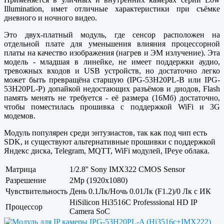
Illumination, имет отличные характеристики при съёмке
дневного и ночного видео.
Это двух-платный модуль, где сенсор расположен на
отдельной плате для уменьшения влияния процессорной
платы на качество изображения (нагрев и ЭМ излучение). Эта
модель - младшая в линейке, не имеет поддержки аудио,
тревожных входов и USB устройств, но достаточно легко
может быть превращёна старшую (IPG-53H20PL-B или IPG-
53H20PL-P) допайкой недостающих разъёмов и диодов, Flash
память менять не требуется - её размера (16Мб) достаточно,
чтобы поместилась прошивка с поддержкой WiFi и 3G
модемов.
Модуль популярен среди энтузиастов, так как под чип есть
SDK, и существуют альтернативные прошивки с поддержкой
Яндекс диска, Telegram, MQTT, WiFi модулей, IPeye облака.
Матрица
1/2.8'' Sony IMX322 CMOS Sensor
Разрешение
2Mp (1920x1080)
Чувствительность
День 0.1Лк/Ночь 0.01Лк (F1.2)/0 Лк с ИК
HiSilicon Hi3516C Professsional HD IP
Процессор
Camera SoC