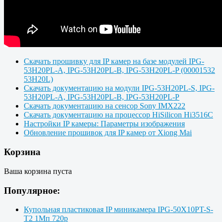
Скачать прошивку для IP камер на базе модулей IPG-
53H20PL-A, IPG-53H20PL-B, IPG-53H20PL-P (00001532
53H20L)
Скачать документацию на модули IPG-53H20PL-S, IPG-
53H20PL-A, IPG-53H20PL-B, IPG-53H20PL-P
Скачать документацию на сенсор Sony IMX222
Скачать документацию на процессор HiSilicon Hi3516C
Настройки IP камеры: Параметры изображения
Обновление прошивок для IP камер от Xiong Mai
Корзина
Ваша корзина пуста
Популярное:
Купольная пластиковая IP миникамера IPG-50X10PT-S-
T2 1Мп 720p