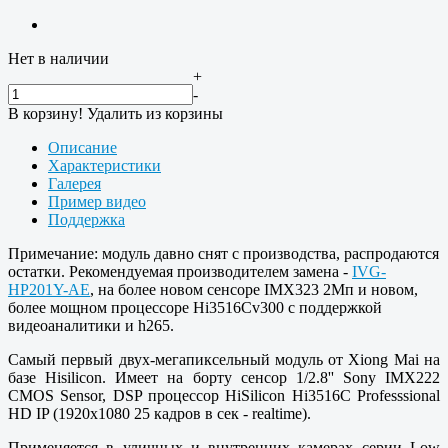
Нет в наличии
+
-
В корзину!
Удалить из корзины
Описание
Характеристики
Галерея
Пример видео
Поддержка
Примечание: модуль давно снят с производства, распродаются
остатки. Рекомендуемая производителем замена -
IVG-
HP201Y-AE
, на более новом сенсоре IMX323 2Мп и новом,
более мощном процессоре Hi3516Cv300 с поддержкой
видеоаналитики и h265.
Самый первый двух-мегапиксельный модуль от Xiong Mai на
базе Hisilicon. Имеет на борту сенсор 1/2.8'' Sony IMX222
CMOS Sensor, DSP процессор HiSilicon Hi3516C Professsional
HD IP (1920x1080 25 кадров в сек - realtime).
Применяется в уличных и внутренних камерах серии Low