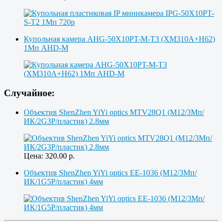
Купольная камера AHG-50X10PT-M-T3 (XM310A+H62)
1Мп AHD-M
Случайное:
Объектив ShenZhen YiYi optics MTV28Q1 (M12/3Мп/
ИК/2G3P/пластик) 2.8мм
Цена:
320.00
р.
Объектив ShenZhen YiYi optics EE-1036 (M12/3Мп/
ИК/1G5P/пластик) 4мм