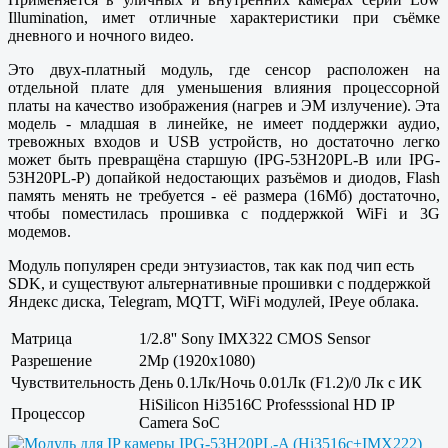
Illumination, имет отличные характеристики при съёмке
дневного и ночного видео.
Это двух-платный модуль, где сенсор расположен на
отдельной плате для уменьшения влияния процессорной
платы на качество изображения (нагрев и ЭМ излучение). Эта
модель - младшая в линейке, не имеет поддержки аудио,
тревожных входов и USB устройств, но достаточно легко
может быть превращёна старшую (IPG-53H20PL-B или IPG-
53H20PL-P) допайкой недостающих разъёмов и диодов, Flash
память менять не требуется - её размера (16Мб) достаточно,
чтобы поместилась прошивка с поддержкой WiFi и 3G
модемов.
Модуль популярен среди энтузиастов, так как под чип есть
SDK, и существуют альтернативные прошивки с поддержкой
Яндекс диска, Telegram, MQTT, WiFi модулей, IPeye облака.
Матрица
1/2.8'' Sony IMX322 CMOS Sensor
Разрешение
2Mp (1920x1080)
Чувствительность
День 0.1Лк/Ночь 0.01Лк (F1.2)/0 Лк с ИК
HiSilicon Hi3516C Professsional HD IP
Процессор
Camera SoC