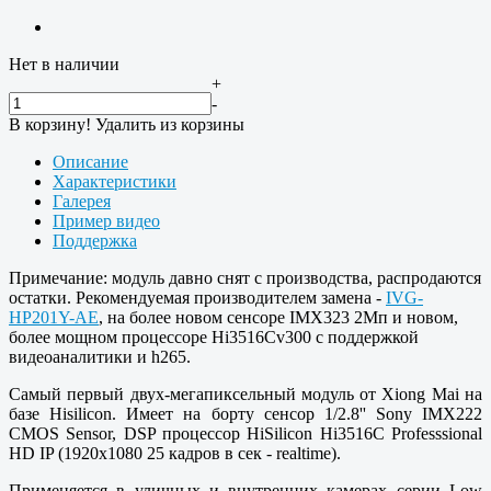
Нет в наличии
+
-
В корзину!
Удалить из корзины
Описание
Характеристики
Галерея
Пример видео
Поддержка
Примечание: модуль давно снят с производства, распродаются
остатки. Рекомендуемая производителем замена -
IVG-
HP201Y-AE
, на более новом сенсоре IMX323 2Мп и новом,
более мощном процессоре Hi3516Cv300 с поддержкой
видеоаналитики и h265.
Самый первый двух-мегапиксельный модуль от Xiong Mai на
базе Hisilicon. Имеет на борту сенсор 1/2.8'' Sony IMX222
CMOS Sensor, DSP процессор HiSilicon Hi3516C Professsional
HD IP (1920x1080 25 кадров в сек - realtime).
Применяется в уличных и внутренних камерах серии Low