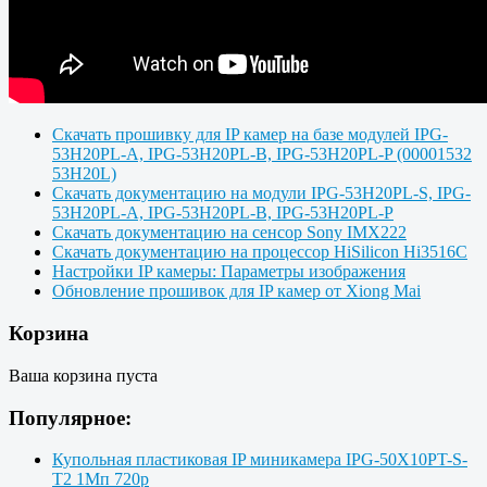
Скачать прошивку для IP камер на базе модулей IPG-
53H20PL-A, IPG-53H20PL-B, IPG-53H20PL-P (00001532
53H20L)
Скачать документацию на модули IPG-53H20PL-S, IPG-
53H20PL-A, IPG-53H20PL-B, IPG-53H20PL-P
Скачать документацию на сенсор Sony IMX222
Скачать документацию на процессор HiSilicon Hi3516C
Настройки IP камеры: Параметры изображения
Обновление прошивок для IP камер от Xiong Mai
Корзина
Ваша корзина пуста
Популярное:
Купольная пластиковая IP миникамера IPG-50X10PT-S-
T2 1Мп 720p