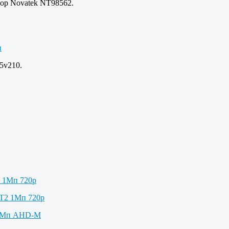
сор Novatek NT98562.
5v210.
2 1Мп 720p
 1Мп AHD-M