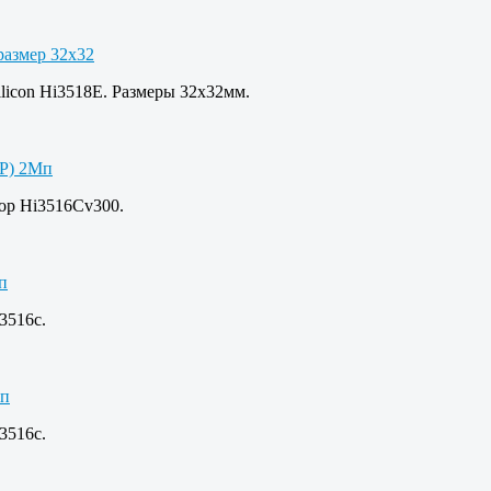
licon Hi3518E. Размеры 32x32мм.
сор Hi3516Cv300.
3516c.
3516c.