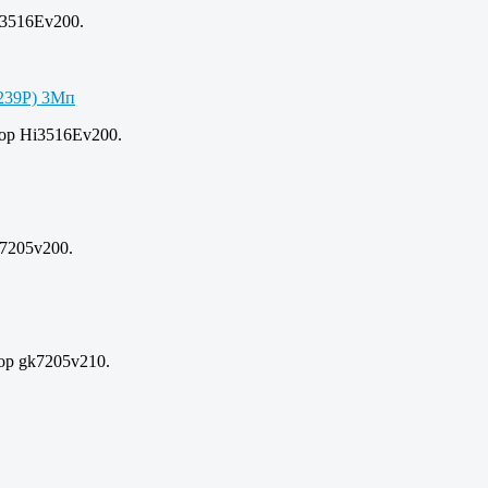
i3516Ev200.
сор Hi3516Ev200.
7205v200.
ор gk7205v210.