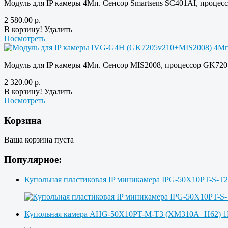
Модуль для IP камеры 4Мп. Сенсор Smartsens SC401AI, процес
2 580.00
р.
В корзину!
Удалить
Посмотреть
Модуль для IP камеры 4Мп. Сенсор MIS2008, процессор GK720
2 320.00
р.
В корзину!
Удалить
Посмотреть
Корзина
Ваша корзина пуста
Популярное:
Купольная пластиковая IP миникамера IPG-50X10PT-S-T
Купольная камера AHG-50X10PT-M-T3 (XM310A+H62)