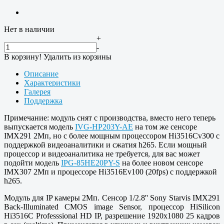
Нет в наличии
+
-
В корзину!
Удалить из корзины
Описание
Характеристики
Галерея
Поддержка
Примечание: модуль снят с производства, вместо него теперь
выпускается модель
IVG-HP203Y-AE
на том же сенсоре
IMX291 2Мп, но с более мощным процессором Hi3516Cv300 с
поддержкой видеоаналитики и сжатия h265. Если мощный
процессор и видеоаналитика не требуется, для вас может
подойти модель
IPG-85HE20PY-S
на более новом сенсоре
IMX307 2Мп и процессоре Hi3516Ev100 (20fps) с поддержкой
h265.
Модуль для IP камеры 2Мп. Сенсор 1/2.8'' Sony Starvis IMX291
Back-Illuminated CMOS image Sensor, процессор HiSilicon
Hi3516C Professsional HD IP, разрешение 1920x1080 25 кадров