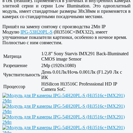
в сек (realtime). Применяется в уличных и внутренних камерах
элитной серии и серии Low Illumination. Это одноплатный
модуль, имеет стандартные размеры 38x38мм и применяется в
камерах со стандартными посадочными местами.
Пришёл на замену снятому с производства 2Мп IP
Модулю
IPG-53H20PL-S
(Hi3516C+IMX322), имеет
улучшенные показатели картинки, особенно в ночное время.
Полностью с ним совместим.
1/2.8'' Sony Starvis IMX291 Back-Illuminated
Матрица
CMOS image Sensor
Разрешение
2Mp (1920x1080)
День 0.01Лк/Ночь 0.001Лк (F1.2)/0 Лк с
Чувствительность
ИК
HiSilicon Hi3516C Professsional HD IP
Процессор
Camera SoC