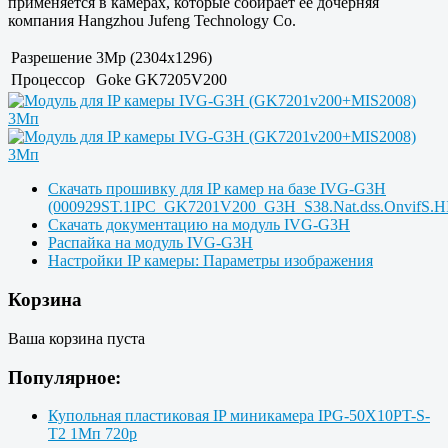
применяется в камерах, которые собирает её дочерняя
компания Hangzhou Jufeng Technology Co.
Разрешение
3Mp (2304x1296)
Процессор
Goke GK7205V200
Скачать прошивку для IP камер на базе IVG-G3H
(000929ST.1IPC_GK7201V200_G3H_S38.Nat.dss.OnvifS.H
Скачать документацию на модуль IVG-G3H
Распайка на модуль IVG-G3H
Настройки IP камеры: Параметры изображения
Корзина
Ваша корзина пуста
Популярное:
Купольная пластиковая IP миникамера IPG-50X10PT-S-
T2 1Мп 720p