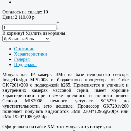
Осталось на складе: 10
Цена:
2 110.00
р.
+
-
В корзину!
Удалить из корзины
Описание
Характеристики
Галерея
Поддержка
Модуль для IP камеры 3Мп на базе недорогого сенсора
ImageDesign MIS2008 и бюджетного процессора от Goke
GK7201v200 с поддержкой h265. Применяется в уличных и
внутренних камерах массовой серии, имеет хорошие
характеристики при съёмке дневного и ночного видео.
Сенсор MIS2008 немного уступает SC5239 по
чувствительности, зато дешевле. Процессор GK7201v200
позволяет получать видеопоток 3Мп 2304*1296@20fps или
2Мп 1920*1080@25fps.
Официально на сайте XM этот модуль отсутствует, но