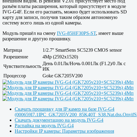
внешним видом. В ревизии V2.01 присутствует место под
разъём платы расширения, который присутствует в модуле
IVG-G4F. Если его распаять, можно будет использовать SD
карту для записи, получив таким образом автономную
систему всего лишь из одной камеры.
Модуль пришёл на смену
IVG-85HF30PS-ST
, имеет выше
разрешение и другую прошивку.
Матрица
1/2.7'' SmartSens SC5239 CMOS sensor
Разрешение
4Mp (2592x1520)
День 0.01Лк/Ночь 0.001Лк (F1.2)/0 Лк с
Чувствительность
ИК
Процессор
Goke GK7205V200
Скачать прошивку для IP камер на базе IVG-G4
(000659I7.1IPC_GK7205V200_85K40T_S38.Nat.dss.OnvifS
Скачать документацию на модуль IVG-G4
Распайка на модуль IVG-G4
Настройки IP камеры: Параметры изображения