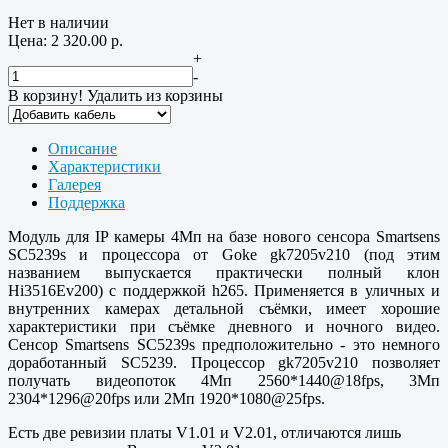
Нет в наличии
Цена:
2 320.00
р.
+
-
В корзину!
Удалить из корзины
Описание
Характеристики
Галерея
Поддержка
Модуль для IP камеры 4Мп на базе нового сенсора Smartsens
SC5239s и процессора от Goke gk7205v210 (под этим
названием выпускается практически полный клон
Hi3516Ev200) с поддержкой h265. Применяется в уличных и
внутренних камерах детальной съёмки, имеет хорошие
характеристики при съёмке дневного и ночного видео.
Сенсор Smartsens SC5239s предположительно - это немного
доработанный SC5239. Процессор gk7205v210 позволяет
получать видеопоток 4Мп 2560*1440@18fps, 3Мп
2304*1296@20fps или 2Мп 1920*1080@25fps.
Есть две ревизии платы V1.01 и V2.01, отличаются лишь