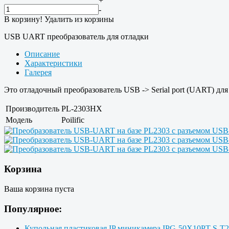
+
-
В корзину!
Удалить из корзины
USB UART преобразователь для отладки
Описание
Характеристики
Галерея
Это отладочный преобразователь USB -> Serial port (UART) д
Производитель
PL-2303HX
Модель
Poilific
Корзина
Ваша корзина пуста
Популярное:
Купольная пластиковая IP миникамера IPG-50X10PT-S-T