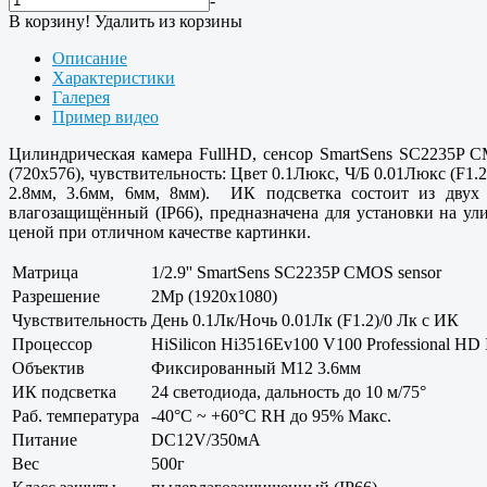
-
В корзину!
Удалить из корзины
Описание
Характеристики
Галерея
Пример видео
Цилиндрическая камера FullHD, сенсор SmartSens SC2235P CM
(720x576), чувствительность: Цвет 0.1Люкс, Ч/Б 0.01Люкс (F1
2.8мм, 3.6мм, 6мм, 8мм). ИК подсветка состоит из двух
влагозащищённый (IP66), предназначена для установки на у
ценой при отличном качестве картинки.
Матрица
1/2.9'' SmartSens SC2235P CMOS sensor
Разрешение
2Mp (1920x1080)
Чувствительность
День 0.1Лк/Ночь 0.01Лк (F1.2)/0 Лк с ИК
Процессор
HiSilicon Hi3516Ev100 V100 Professional HD
Объектив
Фиксированный M12 3.6мм
ИК подсветка
24 светодиода, дальность до 10 м/75°
Раб. температура
-40°С ~ +60°С RH до 95% Макс.
Питание
DC12V/350мА
Вес
500г