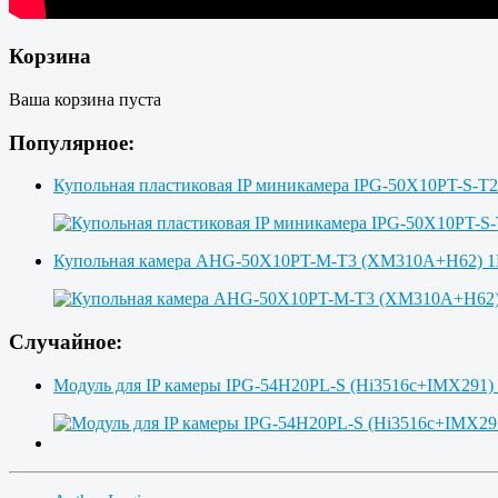
Корзина
Ваша корзина пуста
Популярное:
Купольная пластиковая IP миникамера IPG-50X10PT-S-T
Купольная камера AHG-50X10PT-M-T3 (XM310A+H62)
Случайное:
Модуль для IP камеры IPG-54H20PL-S (Hi3516c+IMX291)