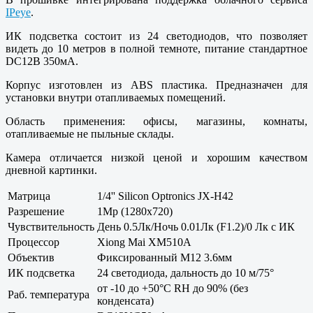
IPeye
.
ИК подсветка состоит из 24 светодиодов, что позволяет
видеть до 10 метров в полной темноте, питание стандартное
DC12В 350мА.
Корпус изготовлен из ABS пластика. Предназначен для
установки внутри отапливаемых помещений.
Область применения: офисы, магазины, комнаты,
отапливаемые не пыльные склады.
Камера отличается низкой ценой и хорошим качеством
дневной картинки.
Матрица
1/4'' Silicon Optronics JX-H42
Разрешение
1Mp (1280x720)
Чувствительность
День 0.5Лк/Ночь 0.01Лк (F1.2)/0 Лк с ИК
Процессор
Xiong Mai XM510A
Объектив
Фиксированный M12 3.6мм
ИК подсветка
24 светодиода, дальность до 10 м/75°
от -10 до +50°С RH до 90% (без
Раб. температура
конденсата)