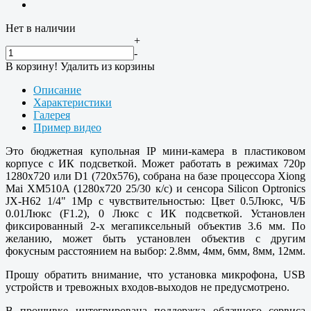
Нет в наличии
+
-
В корзину!
Удалить из корзины
Описание
Характеристики
Галерея
Пример видео
Это бюджетная купольная IP мини-камера в пластиковом
корпусе с ИК подсветкой. Может работать в режимах 720p
1280x720 или D1 (720x576), собрана на базе процессора Xiong
Mai XM510A (1280х720 25/30 к/с) и сенсора Silicon Optronics
JX-H62 1/4" 1Mp с чувствительностью: Цвет 0.5Люкс, Ч/Б
0.01Люкс (F1.2), 0 Люкс с ИК подсветкой. Установлен
фиксированный 2-х мегапиксельный объектив 3.6 мм. По
желанию, может быть установлен объектив с другим
фокусным расстоянием на выбор: 2.8мм, 4мм, 6мм, 8мм, 12мм.
Прошу обратить внимание, что установка микрофона, USB
устройств и тревожных входов-выходов не предусмотрено.
В прошивке интегрирована поддержка облачного сервиса