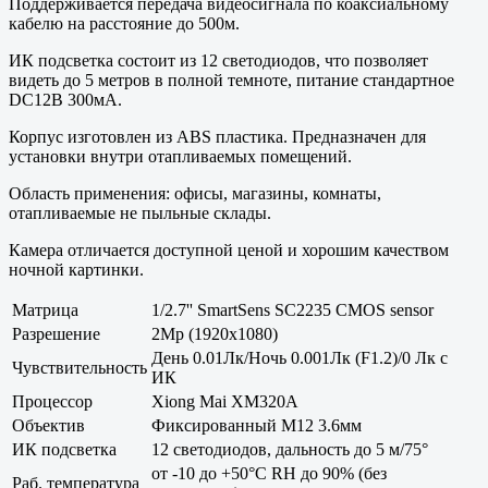
Поддерживается передача видеосигнала по коаксиальному
кабелю на расстояние до 500м.
ИК подсветка состоит из 12 светодиодов, что позволяет
видеть до 5 метров в полной темноте, питание стандартное
DC12В 300мА.
Корпус изготовлен из ABS пластика. Предназначен для
установки внутри отапливаемых помещений.
Область применения: офисы, магазины, комнаты,
отапливаемые не пыльные склады.
Камера отличается доступной ценой и хорошим качеством
ночной картинки.
Матрица
1/2.7'' SmartSens SC2235 CMOS sensor
Разрешение
2Mp (1920x1080)
День 0.01Лк/Ночь 0.001Лк (F1.2)/0 Лк с
Чувствительность
ИК
Процессор
Xiong Mai XM320A
Объектив
Фиксированный M12 3.6мм
ИК подсветка
12 светодиодов, дальность до 5 м/75°
от -10 до +50°С RH до 90% (без
Раб. температура