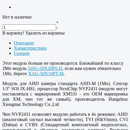
Нет в наличии
+
-
В корзину!
Удалить из корзины
Описание
Характеристики
Галерея
Этот модуль больше не производится. Ближайший по классу
2Мп модуль
AHG-50X20PS-H
, если вам нужен обязательно
1Мп, берите
XAG-50X10PT-M
.
Модуль для AHD камеры стандарта AHD-M (1Мп). Сенсор
1/3'' SOI JX-H81, процессор NextChip NVP2431 (модули могут
поставляться с маркировкой XM531 - это OEM маркировка
для XM, чип тот же самый), производитель Hangzhou
Xiongmai Technology Co.,Ltd
Чип NVP2431 позволяет модулю работать в 4х режимах: AHD
(аналоговый сигнал высокой четкости), TVI (HikVision), CVI
(Dahua) и CVBS (Стандартный композитный видеосигнал,
используемый в обычных аналоговых камерах). Реальное