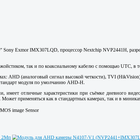
' Sony Exmor IMX307LQD, процессор Nextchip NVP2441H, разреше
ойстиком, так и по коаксиальному кабелю с помощью UTC, в том
ах: AHD (аналоговый сигнал высокой четкости), TVI (HikVisio
 Cтандарт модуля по умолчанию AHD-H.
и, имеет отличные характеристики при съёмке дневного виде
. Может применяться как в стандартных камерах, так и в миника
 CMOS image Sensor