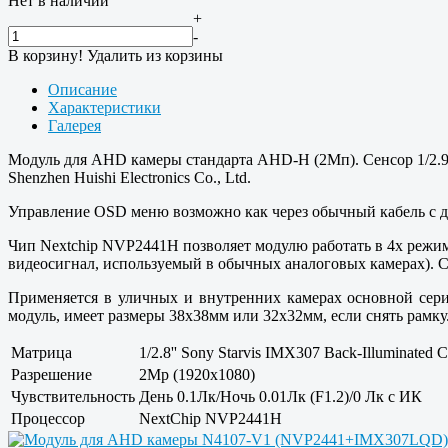
Нет в наличии
+
-
В корзину!
Удалить из корзины
Описание
Характеристики
Галерея
Модуль для AHD камеры стандарта AHD-H (2Мп). Сенсор 1/2.9'
Shenzhen Huishi Electronics Co., Ltd.
Управление OSD меню возможно как через обычный кабель с дж
Чип Nextchip NVP2441H позволяет модулю работать в 4х режим
видеосигнал, используемый в обычных аналоговых камерах).
Применяется в уличных и внутренних камерах основной сери
модуль, имеет размеры 38x38мм или 32x32мм, если снять рамку
Матрица
1/2.8'' Sony Starvis IMX307 Back-Illuminated
Разрешение
2Mp (1920x1080)
Чувствительность
День 0.1Лк/Ночь 0.01Лк (F1.2)/0 Лк с ИК
Процессор
NextChip NVP2441H