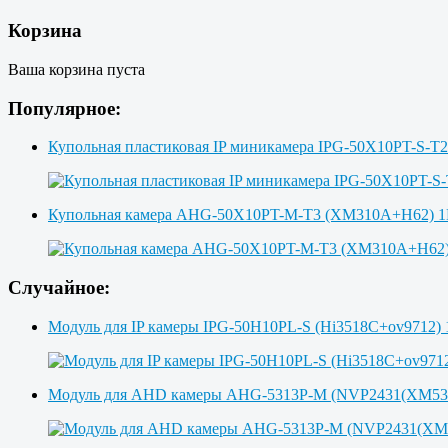
Корзина
Ваша корзина пуста
Популярное:
Купольная пластиковая IP миникамера IPG-50X10PT-S-T
Купольная камера AHG-50X10PT-M-T3 (XM310A+H62)
Случайное:
Модуль для IP камеры IPG-50H10PL-S (Hi3518C+ov9712)
Модуль для AHD камеры AHG-5313P-M (NVP2431(XM53