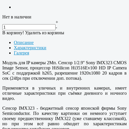
Нет в наличии
+
-
В корзину!
Удалить из корзины
Описание
Характеристики
Галерея
Модуль для IP камеры 2Мп. Сенсор 1/2.9'' Sony IMX323 CMOS
Image Sensor, процессор HiSilicon Hi3516Ev100 HD IP Camera
SoC с поддержкой h265, разрешение 1920x1080 20 кадров в
сек (24fps при отключении доп. потока).
Применяется в уличных и внутренних камерах, имеет
отличные характеристики при съёмке дневного и ночного
видео.
Сенсор IMX323 - бюджетный сенсор японской фирмы Sony
Semiconductor. По качеству картинки он немного уступает
своему предшественнику IMX322 (уже ставшему классикой),
но при этом всё равно обходит по характеристикам
большинство китайских сенсоров.