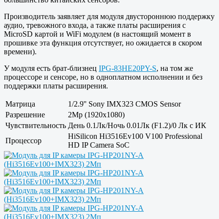
Производитель заявляет для модуля двустороннюю поддержку
аудио, тревожного входа, а также платы расширения с
MicroSD картой и WiFi модулем (в настоящий момент в
прошивке эта функция отсутствует, но ожидается в скором
времени).
У модуля есть брат-близнец
IPG-83HE20PY-S
, на том же
процессоре и сенсоре, но в одноплатном исполнении и без
поддержки платы расширения.
Матрица
1/2.9'' Sony IMX323 CMOS Sensor
Разрешение
2Mp (1920x1080)
Чувствительность
День 0.1Лк/Ночь 0.01Лк (F1.2)/0 Лк с ИК
HiSilicon Hi3516Ev100 V100 Professional
Процессор
HD IP Camera SoC