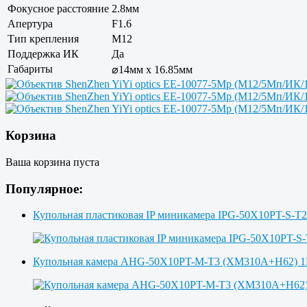
Фокусное расстояние
2.8мм
Апертура
F1.6
Тип крепления
M12
Поддержка ИК
Да
Габариты
⌀14мм x 16.85мм
Корзина
Ваша корзина пуста
Популярное:
Купольная пластиковая IP миникамера IPG-50X10PT-S-T
Купольная камера AHG-50X10PT-M-T3 (XM310A+H62)