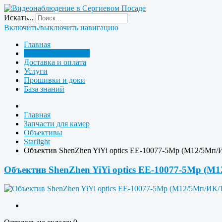
Искать...
Включить/выключить навигацию
Главная
Запчасти для камер
Доставка и оплата
Услуги
Прошивки и доки
База знаний
Главная
Запчасти для камер
Объективы
Starlight
Объектив ShenZhen YiYi optics EE-10077-5Mp (M12/5Мп/
Объектив ShenZhen YiYi optics EE-10077-5Mp (M