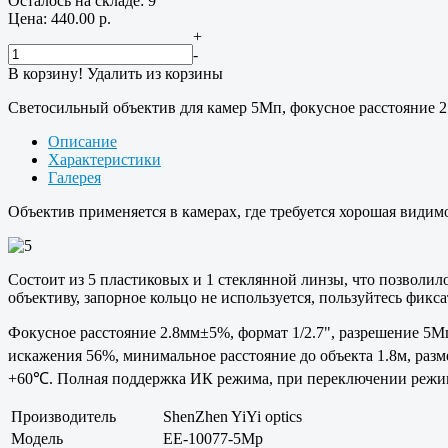
Осталось на складе: 9
Цена:
440.00
р.
+
-
В корзину!
Удалить из корзины
Светосильный объектив для камер 5Мп, фокусное расстояние 2
Описание
Характеристики
Галерея
Объектив применяется в камерах, где требуется хорошая видим
Состоит из 5 пластиковых и 1 стеклянной линзы, что позволил
объективу, запорное кольцо не используется, пользуйтесь фикса
Фокусное расстояние 2.8мм±5%, формат 1/2.7", разрешение 5Мп,
искажения 56%, минимальное расстояние до объекта 1.8м, раз
+60℃. Полная поддержка ИК режима, при переключении режима 
Производитель
ShenZhen YiYi optics
Модель
EE-10077-5Mp