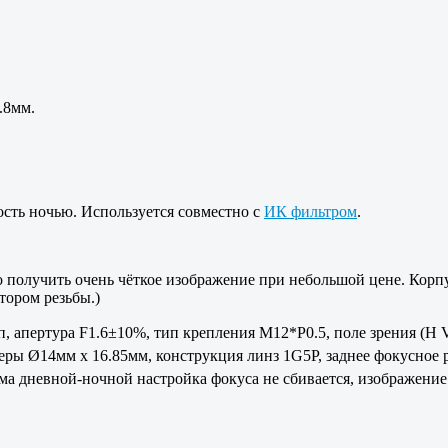
.8мм.
ость ночью. Используется совместно с
ИК фильтром
.
о получить очень чёткое изображение при небольшой цене. Корпу
тором резьбы.)
 апертура F1.6±10%, тип крепления M12*P0.5, поле зрения (H V 
меры Ø14мм x 16.85мм, конструкция линз 1G5P, заднее фокусное
дневной-ночной настройка фокуса не сбивается, изображение т