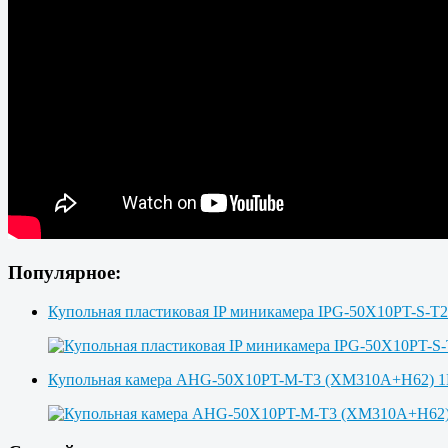
Популярное:
Купольная пластиковая IP миникамера IPG-50X10PT-S-T
Купольная камера AHG-50X10PT-M-T3 (XM310A+H62)