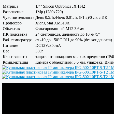
Матрица
1/4'' Silicon Optronics JX-H42
Разрешение
1Mp (1280x720)
Чувствительность
День 0.5Лк/Ночь 0.01Лк (F1.2)/0 Лк с ИК
Процессор
Xiong Mai XM510A
Объектив
Фиксированный M12 3.6мм
ИК подсветка
24 светодиода, дальность до 10 м/75°
Раб. температура
от -10 до +50°С RH до 90% (без конденсата)
Питание
DC12V/350мА
Вес
350г
Класс защиты
защита от попадания мелких предметов (IP4
Комплектация
Камера с объективом 3.6 мм, упаковка. Вним