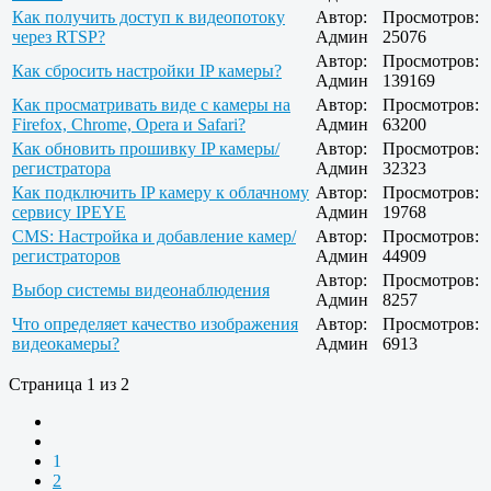
Как получить доступ к видеопотоку
Автор:
Просмотров:
через RTSP?
Админ
25076
Автор:
Просмотров:
Как сбросить настройки IP камеры?
Админ
139169
Как просматривать виде с камеры на
Автор:
Просмотров:
Firefox, Chrome, Opera и Safari?
Админ
63200
Как обновить прошивку IP камеры/
Автор:
Просмотров:
регистратора
Админ
32323
Как подключить IP камеру к облачному
Автор:
Просмотров:
сервису IPEYE
Админ
19768
CMS: Настройка и добавление камер/
Автор:
Просмотров:
регистраторов
Админ
44909
Автор:
Просмотров:
Выбор системы видеонаблюдения
Админ
8257
Что определяет качество изображения
Автор:
Просмотров:
видеокамеры?
Админ
6913
Страница 1 из 2
1
2