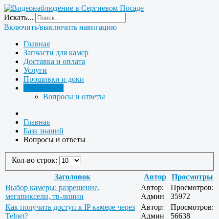
Искать...
Включить/выключить навигацию
Главная
Запчасти для камер
Доставка и оплата
Услуги
Прошивки и доки
База знаний
Вопросы и ответы
Главная
База знаний
Вопросы и ответы
Кол-во строк:
Заголовок
Автор
Просмотры
Выбор камеры: разрешение,
Автор:
Просмотров:
мегапиксели, тв-линии
Админ
35972
Как получить доступ к IP камере через
Автор:
Просмотров:
Telnet?
Админ
56638