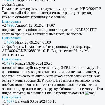
+2
#381
Андрей
12.10.2024 17:25
Добрый день.
Помогите пожалуйста с получением прошивки. NBD6904T-F
Так как файл больше не доступен на странице загрузки,
как мне обновить прошивку с флешки?
Цитировать
+2
#380
Андрей
12.10.2024 17:07
подскажите как обновить-прошить с флешки NBD6904T-F
слетела прошивка, вертикальные цветные полосы
Цитировать
+1
#379
Иван
28.09.2024 01:00
Добрый день. Помогите найти прошивку регистратора
AHB8004T-NB-N68C V1.01B. В девичестве Matrix M-
4AHD5.0XN-C
Цитировать
+1
#378
Марат
18.09.2024 20:35
помогите пожалуйста, у меня номер 34531114, по номеру 114
два обновления у вас, открываю а они оба не скачиваются, у
вас там написано на англ и китайском "срок закончился" как
быть? у меня вообще ДВР гонит. Не записывает видео, и как
пробую подключиться с телефона пропадают все значки на
окошках и двр идет в перезагрузку. Обновление не могу найти
нигде, только у вас нашел. Очень прошу помогите!
Цитировать
+1
#377
Евгений
03.09.2024 15:18