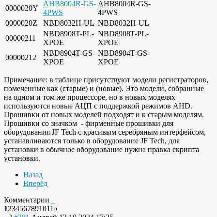
AHB8004R-GS-
AHB8004R-GS-
0000020Y
4PWS
4PWS
0000020Z
NBD8032H-UL
NBD8032H-UL
NBD8908T-PL-
NBD8908T-PL-
00000211
XPOE
XPOE
NBD8904T-GS-
NBD8904T-GS-
00000212
XPOE
XPOE
Примечание: в таблице присутствуют модели регистраторов,
помеченные как (старые) и (новые). Это модели, собранные
на одном и том же процессоре, но в новых моделях
используются новые АЦП с поддержкой режимов AHD.
Прошивки от новых моделей подходят и к старым моделям.
Прошивки со значком
- фирменные прошивки для
оборудования JF Tech с красивым серебряным интерфейсом,
устанавливаются только в оборудование JF Tech, для
установки в обычное оборудование нужна правка скрипта
установки.
Назад
Вперёд
Комментарии
1
2
3
4
5
6
7
8
9
10
11
»