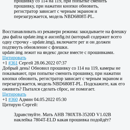
прошивку со 114 на 119, при попытке сменить
прошивку, при нажатии кнопки обновить,
регистратор зависает с черным экраном и
перезагружается, модель NBD6808T-PL.
Восстанавливать из рекавери режима: закидываете на флешку
два файла update.img и auconfig.txt (который содержит всего
одну строчку - update.img), включаете рег и он должен
подтянуть обновление с флешки.
update.img лежит на яндекс диске вместе с прошивками.
Цитировать
+1
#361
Сергей
28.06.2022 07:37
Добрый день! Обновил прошивку со 114 на 119, камеры не
показывают, при попытке сменить прошивку, при нажатии
кнопки обновить, регистратор зависает с черным экраном и
перезагружается, модель NBD6808T-PL. Подскажите, как его
оживить? Пытался сделать сброс, не помогает.
Цитировать
+1
#360
Админ
04.05.2022 05:30
Цитирую Сергей:
Здравствуйте. Мать AHB 780XT8-3520D V1.02B
наклейка 7804T-ELD какая прошивка подойдёт?