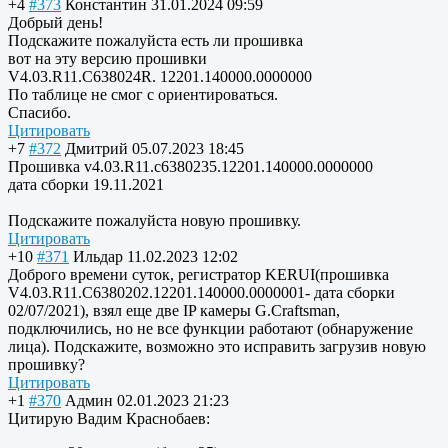
+4
#373
Константин
31.01.2024 09:59
Добрый день!
Подскажите пожалуйста есть ли прошивка
вот на эту версию прошивки
V4.03.R11.C638024R. 12201.140000.0000000
По таблице не смог с ориентироваться.
Спасибо.
Цитировать
+7
#372
Дмитрий
05.07.2023 18:45
Прошивка v4.03.R11.c6380235.12201.140000.0000000
дата сборки 19.11.2021
Подскажите пожалуйста новую прошивку.
Цитировать
+10
#371
Ильдар
11.02.2023 12:02
Доброго времени суток, регистратор KERUI(прошивка
V4.03.R11.C6380202.12201.140000.0000001- дата сборки
02/07/2021), взял еще две IP камеры G.Craftsman,
подключились, но не все функции работают (обнаружение
лица). Подскажите, возможно это исправить загрузив новую
прошивку?
Цитировать
+1
#370
Админ
02.01.2023 21:23
Цитирую Вадим Краснобаев: