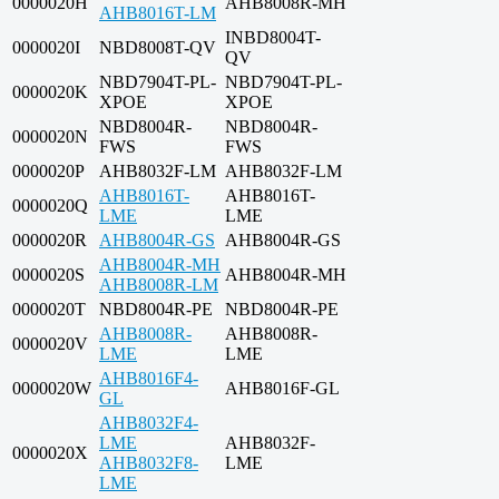
0000020H
AHB8008R-MH
AHB8016T-LM
INBD8004T-
0000020I
NBD8008T-QV
QV
NBD7904T-PL-
NBD7904T-PL-
0000020K
XPOE
XPOE
NBD8004R-
NBD8004R-
0000020N
FWS
FWS
0000020P
AHB8032F-LM
AHB8032F-LM
AHB8016T-
AHB8016T-
0000020Q
LME
LME
0000020R
AHB8004R-GS
AHB8004R-GS
AHB8004R-MH
0000020S
AHB8004R-MH
AHB8008R-LM
0000020T
NBD8004R-PE
NBD8004R-PE
AHB8008R-
AHB8008R-
0000020V
LME
LME
AHB8016F4-
0000020W
AHB8016F-GL
GL
AHB8032F4-
LME
AHB8032F-
0000020X
AHB8032F8-
LME
LME