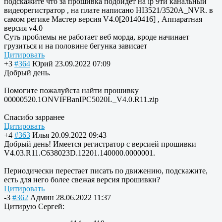
подскажите что за прошивка подойдет на ip 9ти канальный
видеорегистратор , на плате написано HI3521/3520A_NVR. в
самом регике Мастер версия V4.0[20140416] , Аппаратная
версия v4.0
Суть проблемы не работает веб морда, вроде начинает
грузиться и на половине бегунка зависает
Цитировать
+3
#364
Юрий
23.09.2022 07:09
Добрый день.
Помогите пожалуйста найти прошивку
00000520.1ONVIFBanIPC5020L_V4.0.R11.zip
Спасибо зарранее
Цитировать
+4
#363
Илья
20.09.2022 09:43
Добрый день! Имеется регистратор с версией прошивки
V4.03.R11.C638023D.12201.140000.0000001.
Периодически перестает писать по движению, подскажите,
есть для него более свежая версия прошивки?
Цитировать
-3
#362
Админ
28.06.2022 11:37
Цитирую Сергей: