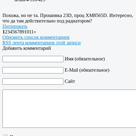
Похожа, но не та. Прошивка 23D, проц XM8565D. Интересно,
что да там действительно под радиатором?
Цитировать
1
2
3
4
5
6
7
8
9
10
11
»
Обновить список комментариев
RSS лента комментариев этой записи
Добавить комментарий
Имя (обязательное)
E-Mail (обязательное)
Сайт