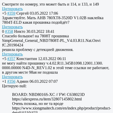
Смотрите по номеру, это может быть и 114, и 133, и 149
Цитировать
+5
#359
Сергей
03.05.2022 17:06
Здравствуйте. Мать AHB 780XT8-3520D V1.02B наклейка
7804T-ELD какая прошивка подойдёт?
Цитировать
0
#358
Никто
30.03.2022 18:41
Спасибо большое! на 7808T прошивка
SimpGeneral_General_NBD7808T-PL_V4.03.R11.Nat.Onvi
fC.20190424
решила проблему с детекцией движения.
Цитировать
+5
#357
Константин
12.03.2022 06:11
не могу найти прошивку v.4.02.R11.345B1098.12001.1300.
0000.00000 N4D-N_REV1.02 в этой теме ссылки не работают,
в другом месте 98ая не подошла
Цитировать
+1
#356
Админ
06.03.2022 07:07
Цитирую null:
BOARD: NBD8016S-XC // FW: C638023D
https://aliexpress.ru/item/32807145802.html
Очень похожа, но не та вроде
https://www.xiongmaitech.com/en/index.php/product/product-
detail/4/110/423