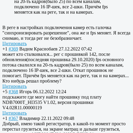
на 20-ть кадров(было 25) по всем каналам,
подключено 16 IP-шек, все 2-шки. Причём fps
меняется как на реге, так и на камерах.
В реге в настройках подключения камер есть галочка
"синхронизировать разрешение", она же и fps меняет. Я всегда
снимаю, и тогда рег не безобразничает.
Цитировать
+1
#369
Вадим Краснобаев
27.12.2022 07:42
может кто сталкивался... рег с прошивкой 142, после
обновления(последняя прошивка 29.10.2020) fps основного
потока свалился на 20-ть кадров(было 25) по всем каналам,
подключено 16 IP-шек, все 2-шки. Откат прошивок не
помогает. Причём fps меняется как на реге, так и на камерах...
Кто нибудь решал проблему?
Цитировать
+5
#368
Игорь
06.12.2022 12:24
подскажите где могу найти прошивку под плату
NDB7000T_HI3535 V1.02, версия прошивки
V4.02R11.00000119
Цитировать
+1
#367
Владимир
22.11.2022 09:48
Добрый, имею такой регистратор, в какой-то момент просто
перестал грузиться, на экране матрац и дальше грузиться,