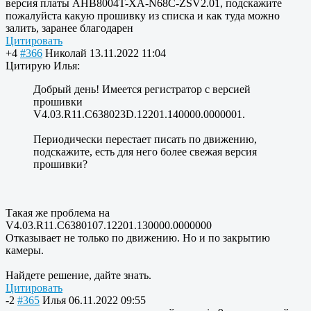
версия платы AHB8004T-XA-N68C-ZSV2.01, подскажите
пожалуйста какую прошивку из списка и как туда можно
залить, заранее благодарен
Цитировать
+4
#366
Николай
13.11.2022 11:04
Цитирую Илья:
Добрый день! Имеется регистратор с версией
прошивки
V4.03.R11.C638023D.12201.140000.0000001.
Периодически перестает писать по движению,
подскажите, есть для него более свежая версия
прошивки?
Такая же проблема на
V4.03.R11.C6380107.12201.130000.0000000
Отказывает не только по движению. Но и по закрытию
камеры.
Найдете решение, дайте знать.
Цитировать
-2
#365
Илья
06.11.2022 09:55