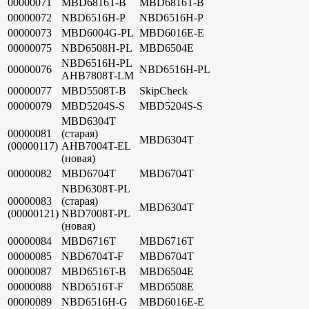
00000071
MBD6816T-B
MBD6816T-B
00000072
NBD6516H-P
NBD6516H-P
00000073
MBD6004G-PL
MBD6016E-E
00000075
NBD6508H-PL
MBD6504E
NBD6516H-PL
00000076
NBD6516H-PL
AHB7808T-LM
00000077
MBD5508T-B
SkipCheck
00000079
MBD5204S-S
MBD5204S-S
MBD6304T
00000081
(старая)
MBD6304T
(00000117)
AHB7004T-EL
(новая)
00000082
MBD6704T
MBD6704T
NBD6308T-PL
00000083
(старая)
MBD6304T
(00000121)
NBD7008T-PL
(новая)
00000084
MBD6716T
MBD6716T
00000085
NBD6704T-F
MBD6704T
00000087
MBD6516T-B
MBD6504E
00000088
NBD6516T-F
MBD6508E
00000089
NBD6516H-G
MBD6016E-E