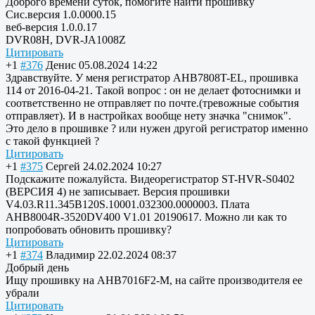
Доброго времени суток, помогите найти прошивку
Сис.версия 1.0.0000.15
веб-версия 1.0.0.17
DVR08H, DVR-JA1008Z
Цитировать
+1
#376
Денис
05.08.2024 14:22
Здравствуйте. У меня регистратор AHB7808T-EL, прошивка
114 от 2016-04-21. Такой вопрос : он не делает фотоснимки и
соответственно не отправляет по почте.(тревожные события
отправляет). И в настройках вообще нету значка "снимок".
Это дело в прошивке ? или нужен другой регистратор именно
с такой функцией ?
Цитировать
+1
#375
Сергей
24.02.2024 10:27
Подскажите пожалуйста. Видеорегистратор ST-HVR-S0402
(ВЕРСИЯ 4) не записывает. Версия прошивки
V4.03.R11.345B120S.10001.032300.0000003. Плата
AHB8004R-3520DV400 V1.01 20190617. Можно ли как то
попробовать обновить прошивку?
Цитировать
+1
#374
Владимир
22.02.2024 08:37
Добрый день
Ищу прошивку на AHB7016F2-M, на сайте производителя ее
убрали
Цитировать