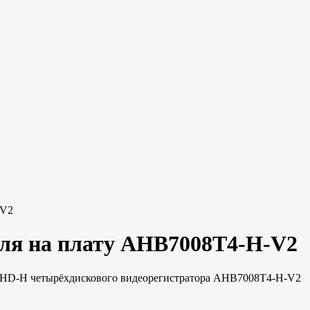
-V2
еля на плату AHB7008T4-H-V2
P AHD-H четырёхдискового видеорегистратора AHB7008T4-H-V2