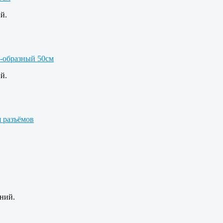
й.
й.
ний.