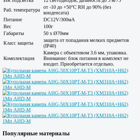
ИК подсветка
12 светодиодов, дальность до 5 м/75°
от -10 до +50°С RH до 90% (без
Раб. температура
конденсата)
Питание
DC12V/300мА
Вес
100г
Габариты
50 x Ø70мм
защита от попадания мелких предметов
Класс защиты
(IP40)
Камера с объективом 3.6 мм, упаковка.
Комплектация
Внимание: блок питания в комплект не
входит. Приобретается отдельно.
Популярные материалы