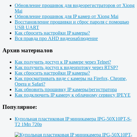
Обновление прошивок для видеорегистраторов от Xiong
Mai
Обновление прошивок для IP камер от Xiong Mai
Восстановление прошивки и сброс пароля с помощью
USB UART
Как сбросить настройки IP камеры?
Вся правда про AHD видеонаблюдение
Архив материалов
Как получить доступ к IP камере через Telnet?
Как получить доступ к видеопотоку через RTSP?
Как сбросить настройки IP камеры?
Как просматривать виде с камеры на Firefox, Chrome,
Opera и Safari?
Как обновить прошивку IP камеры/регистратора
Как подключить IP камеру к облачному сервису IPEYE
Популярное:
Купольная пластиковая IP миникамера IPG-50X10PT-S-
T2 1Мп 720p