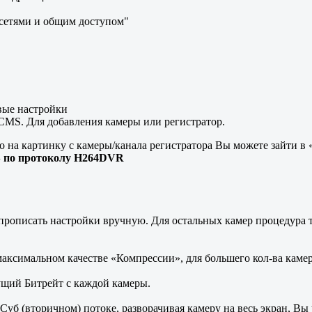
 сетями и общим доступом"
вые настройки
CMS. Для добавления камеры или регистратор.
о на картинку с камеры/канала регистратора Вы можете зайти в
S по протоколу H264DVR
рописать настройки вручную. Для остальных камер процедура т
 максимальном качестве «Компрессии», для большего кол-ва каме
ущий Битрейт с каждой камеры.
Суб (вторичном) потоке, разворачивая камеру на весь экран, Вы