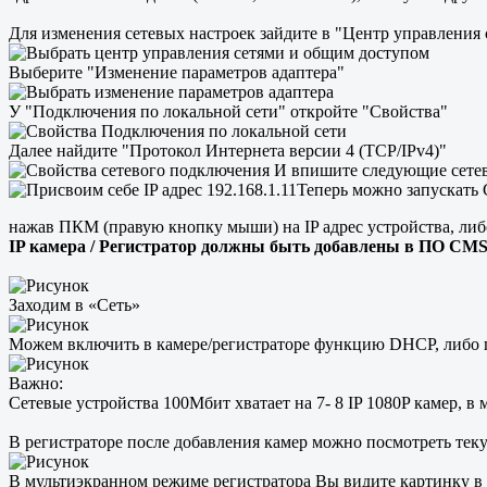
Для изменения сетевых настроек зайдите в "Центр управления
Выберите "Изменение параметров адаптера"
У "Подключения по локальной сети" откройте "Свойства"
Далее найдите "Протокол Интернета версии 4 (TCP/IPv4)"
И впишите следующие сете
Теперь можно запускать 
нажав ПКМ (правую кнопку мыши) на IP адрес устройства, либ
IP камера / Регистратор должны быть добавлены в ПО CM
Заходим в «Сеть»
Можем включить в камере/регистраторе функцию DHCP, либо п
Важно:
Сетевые устройства 100Мбит хватает на 7- 8 IP 1080P камер, в
В регистраторе после добавления камер можно посмотреть тек
В мультиэкранном режиме регистратора Вы видите картинку в 