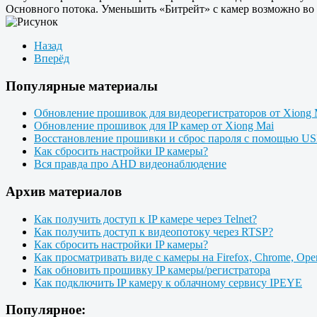
Основного потока. Уменьшить «Битрейт» с камер возможно во 
Назад
Вперёд
Популярные материалы
Обновление прошивок для видеорегистраторов от Xiong 
Обновление прошивок для IP камер от Xiong Mai
Восстановление прошивки и сброс пароля с помощью 
Как сбросить настройки IP камеры?
Вся правда про AHD видеонаблюдение
Архив материалов
Как получить доступ к IP камере через Telnet?
Как получить доступ к видеопотоку через RTSP?
Как сбросить настройки IP камеры?
Как просматривать виде с камеры на Firefox, Chrome, Oper
Как обновить прошивку IP камеры/регистратора
Как подключить IP камеру к облачному сервису IPEYE
Популярное: