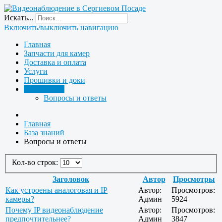
Искать...
Включить/выключить навигацию
Главная
Запчасти для камер
Доставка и оплата
Услуги
Прошивки и доки
База знаний
Вопросы и ответы
Главная
База знаний
Вопросы и ответы
Кол-во строк:
Заголовок
Автор
Просмотры
Как устроены аналоговая и IP
Автор:
Просмотров:
камеры?
Админ
5924
Почему IP видеонаблюдение
Автор:
Просмотров:
предпочтительнее?
Админ
3847