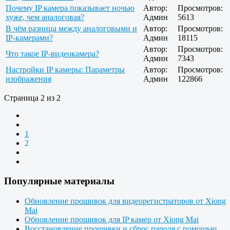
Почему IP камера показывает ночью
Автор:
Просмотров:
хуже, чем аналоговая?
Админ
5613
В чём разница между аналоговыми и
Автор:
Просмотров:
IP-камерами?
Админ
18115
Автор:
Просмотров:
Что такое IP-видеокамера?
Админ
7343
Настройки IP камеры: Параметры
Автор:
Просмотров:
изображения
Админ
122866
Страница 2 из 2
1
2
Популярные материалы
Обновление прошивок для видеорегистраторов от Xiong
Mai
Обновление прошивок для IP камер от Xiong Mai
Восстановление прошивки и сброс пароля с помощью