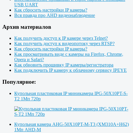
USB UART
Как сбросить настройки IP камеры?
Вся правда про AHD видеонаблюдение
Архив материалов
Как получить доступ к IP камере через Telnet?
Как получить доступ к видеопотоку через RTSP?
Как сбросить настройки IP камеры?
Как просматривать виде с камеры на Firefox, Chrome,
Opera и Safari?
Как обновить прошивку IP камеры/регистратора
Как подключить IP камеру к облачному сервису IPEYE
Популярное:
Купольная пластиковая IP миникамера IPG-50X10PT-S-
T2 1Мп 720p
Купольная камера AHG-50X10PT-M-T3 (XM310A+H62)
1Мп AHD-M