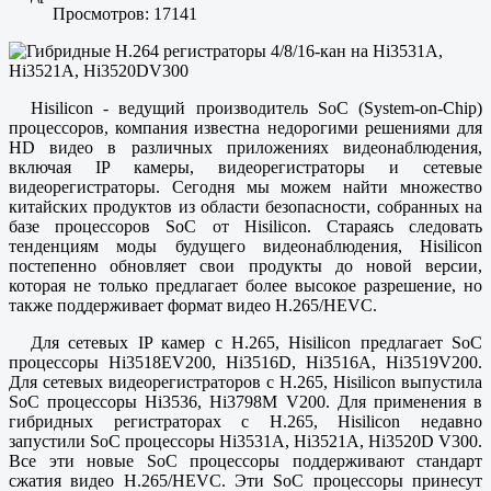
Просмотров: 17141
Hisilicon - ведущий производитель SoC (System-on-Chip)
процессоров, компания известна недорогими решениями для
HD видео в различных приложениях видеонаблюдения,
включая IP камеры, видеорегистраторы и сетевые
видеорегистраторы. Сегодня мы можем найти множество
китайских продуктов из области безопасности, собранных на
базе процессоров SoC от Hisilicon. Стараясь следовать
тенденциям моды будущего видеонаблюдения, Hisilicon
постепенно обновляет свои продукты до новой версии,
которая не только предлагает более высокое разрешение, но
также поддерживает формат видео H.265/HEVC.
Для сетевых IP камер с H.265, Hisilicon предлагает SoC
процессоры Hi3518EV200, Hi3516D, Hi3516A, Hi3519V200.
Для сетевых видеорегистраторов с H.265, Hisilicon выпустила
SoC процессоры Hi3536, Hi3798M V200. Для применения в
гибридных регистраторах с H.265, Hisilicon недавно
запустили SoC процессоры Hi3531A, Hi3521A, Hi3520D V300.
Все эти новые SoC процессоры поддерживают стандарт
сжатия видео H.265/HEVC. Эти SoC процессоры принесут