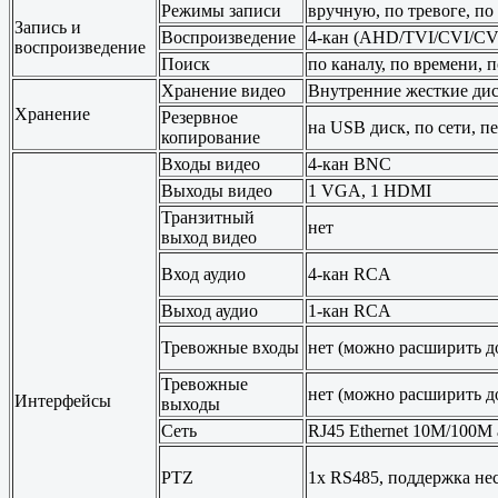
Режимы записи
вручную, по тревоге, п
Запись и
Воспроизведение
4-кан (AHD/TVI/CVI/C
воспроизведение
Поиск
по каналу, по времени, 
Хранение видео
Внутренние жесткие дис
Хранение
Резервное
на USB диск, по сети, 
копирование
Входы видео
4-кан BNC
Выходы видео
1 VGA, 1 HDMI
Транзитный
нет
выход видео
Вход аудио
4-кан RCA
Выход аудио
1-кан RCA
Тревожные входы
нет (можно расширить до
Тревожные
нет (можно расширить до
Интерфейсы
выходы
Сеть
RJ45 Ethernet 10M/100M
PTZ
1x RS485, поддержка не