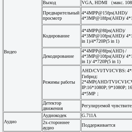
Выход
VGA, HDMI （макс. 108
Предварительный
4*4MPP@15fps(AHD)/
просмотр
4*3MP@18fps(AHD)/ 4*10
4*4MPP@8fps(AHD)/
Кодирование
4*3MP@10fps(AHD)/ 4*1
in 1)/4*720P(5 in 1)
4*4MPP@8fps(AHD) /
Видео
Декодирование
4*3MP@10fps(AHD)/ 4*
in 1)/ 4*720P(5 in 1)
AHD/CVI/TVI/CVBS: 
Гибрид:
2*4MP(AHD/TVI/CVI/C
Режимы работы
IP:16*1080P; 9*1080P; 
4*5MP；
Детектор
Регулируемой чувствите
движения
Аудиокодек
G.711A
Аудио
2х-стороннее
Поддерживается
аудио