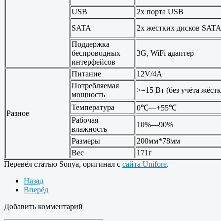
USB
2x порта USB
SATA
2x жестких дисков SATA
Поддержка
беспроводных
3G, WiFi адаптер
интерфейсов
Питание
12V/4A
Потребляемая
>=15 Вт (без учёта жёст
мощность
Температура
0℃—+55℃
Разное
Рабочая
10%—90%
влажность
Размеры
200мм*78мм
Вес
171г
Перевёл статью Sonya, оригинал с
сайта Unifore
.
Назад
Вперёд
Добавить комментарий