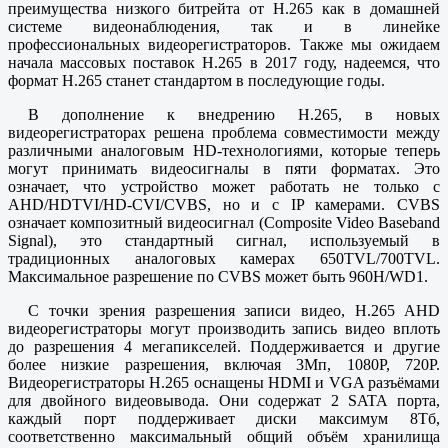
преимущества низкого битрейта от H.265 как в домашней
системе видеонаблюдения, так и в линейке
профессиональных видеорегистраторов. Также мы ожидаем
начала массовых поставок H.265 в 2017 году, надеемся, что
формат H.265 станет стандартом в последующие годы.
В дополнение к внедрению H.265, в новых
видеорегистраторах решена проблема совместимости между
различными аналоговым HD-технологиями, которые теперь
могут принимать видеосигналы в пяти форматах. Это
означает, что устройство может работать не только с
AHD/HDTVI/HD-CVI/CVBS, но и с IP камерами. CVBS
означает композитный видеосигнал (Composite Video Baseband
Signal), это стандартный сигнал, используемый в
традиционных аналоговых камерах 650TVL/700TVL.
Максимальное разрешение по CVBS может быть 960H/WD1.
С точки зрения разрешения записи видео, H.265 AHD
видеорегистраторы могут производить запись видео вплоть
до разрешения 4 мегапикселей. Поддерживается и другие
более низкие разрешения, включая 3Мп, 1080P, 720P.
Видеорегистраторы H.265 оснащены HDMI и VGA разъёмами
для двойного видеовывода. Они содержат 2 SATA порта,
каждый порт поддерживает диски максимум 8Тб,
соответственно максимальный общий объём хранилища