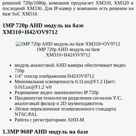
решений 720p/1080p, компания предлагает XM310, XM320 и
последний XM330. Для IP-камер у компании есть решение на
базе SoC XM510.
1MP 720p AHD модуль на базе
XM310+H42/OV9712
1MP 720p AHD модуль на базе
XM310+H42/OV9712
модуль аналоговой AHD камеры обеспечивает видео
720p
1/4" сенсор изображения H42/OV9712
Минимальная освещенность 0.1Lux@F1.2 Цвет;
0.01Lux@F1.2 ч/б
Разрешение видео эквивалентно IP 720p
Продвинутая технология разделения сигналов Y/C,
аналоговый фильтр и 2D шумоподавитель
Лёгкое переключение телевизионного стандарта
NTSC/PAL
Работа с регистраторами AHD-M
1.3MP 960P AHD модуль на базе