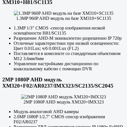
XM310+H81/SC1135
1.3MP 960P AHD модуль на базе XM310+SC1135
1.3MP 1/3" CMOS -сенсор изображения низкой
освещённости H81/SC1135
Разрешение AHD-M эквивалентно разрешению IP 720p
Отличные характеристики при низкой освещенности:
Цвет 0.01Lux; ч/б 0.001Lux (F1.2)
Поставляется в комплекте со стандартным объективом
М12 3.6мм/6мм
Управление настройками дистанционно по
коаксиальному кабелю с помощью DVR
2MP 1080P AHD модуль
XM320+F02/AR0237/IMX323/SC2135/SC2045
2MP 1080P AHD модуль XM320+IMX323
Модуль аналоговой AHD камеры
2.0MP 1080P 1/2,7" CMOS сенсор изображения
F02/AR0237
Разрешение ТВЛ соответствует уровню IP 1080p FullHD