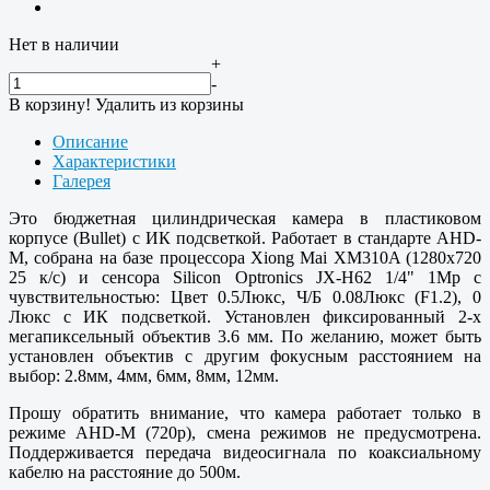
Нет в наличии
+
-
В корзину!
Удалить из корзины
Описание
Характеристики
Галерея
Это бюджетная цилиндрическая камера в пластиковом
корпусе (Bullet) с ИК подсветкой. Работает в стандарте AHD-
M, собрана на базе процессора Xiong Mai XM310A (1280х720
25 к/с) и сенсора Silicon Optronics JX-H62 1/4" 1Mp с
чувствительностью: Цвет 0.5Люкс, Ч/Б 0.08Люкс (F1.2), 0
Люкс с ИК подсветкой. Установлен фиксированный 2-х
мегапиксельный объектив 3.6 мм. По желанию, может быть
установлен объектив с другим фокусным расстоянием на
выбор: 2.8мм, 4мм, 6мм, 8мм, 12мм.
Прошу обратить внимание, что камера работает только в
режиме AHD-M (720p), смена режимов не предусмотрена.
Поддерживается передача видеосигнала по коаксиальному
кабелю на расстояние до 500м.