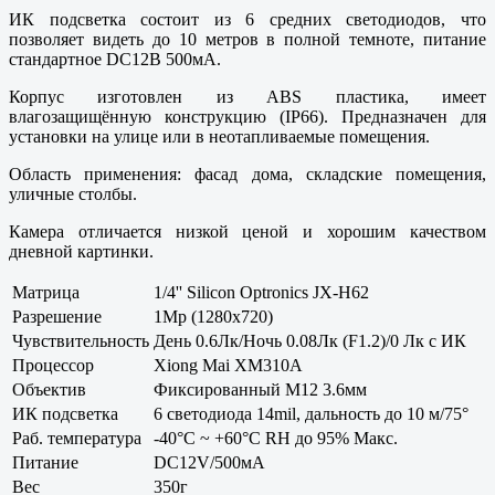
ИК подсветка состоит из 6 средних светодиодов, что
позволяет видеть до 10 метров в полной темноте, питание
стандартное DC12В 500мА.
Корпус изготовлен из ABS пластика, имеет
влагозащищённую конструкцию (IP66). Предназначен для
установки на улице или в неотапливаемые помещения.
Область применения: фасад дома, складские помещения,
уличные столбы.
Камера отличается низкой ценой и хорошим качеством
дневной картинки.
Матрица
1/4'' Silicon Optronics JX-H62
Разрешение
1Mp (1280x720)
Чувствительность
День 0.6Лк/Ночь 0.08Лк (F1.2)/0 Лк с ИК
Процессор
Xiong Mai XM310A
Объектив
Фиксированный M12 3.6мм
ИК подсветка
6 светодиода 14mil, дальность до 10 м/75°
Раб. температура
-40°С ~ +60°С RH до 95% Макс.
Питание
DC12V/500мА
Вес
350г