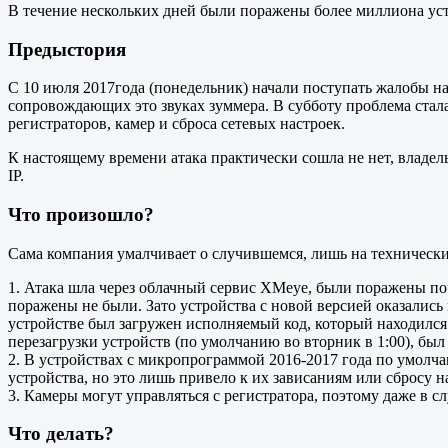
В течение нескольких дней были поражены более миллиона уст
Предыстория
С 10 июля 2017года (понедельник) начали поступать жалобы на
сопровождающих это звуках зуммера. В субботу проблема стал
регистраторов, камер и сброса сетевых настроек.
К настоящему времени атака практически сошла не нет, владел
IP.
Что произошло?
Сама компания умалчивает о случившемся, лишь на техническ
1. Атака шла через облачный сервис XMeye, были поражены поч
поражены не были. Зато устройства с новой версией оказались
устройстве был загружен исполняемый код, который находился 
перезагрузки устройств (по умолчанию во вторник в 1:00), был
2. В устройствах с микропрограммой 2016-2017 года по умолч
устройства, но это лишь привело к их зависаниям или сбросу н
3. Камеры могут управляться с регистратора, поэтому даже в 
Что делать?