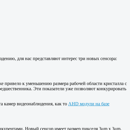
дению, для нас представляют интерес три новых сенсора:
же привело к уменьшению размера рабочей области кристалла с
 предшественника. Эти показатели уже позволяют конкурировать
та камер видеонаблюдения, как то
AHD модули на базе
нкурентами. Новый сенсор имеет размер пикселя 3μm x 3μm,