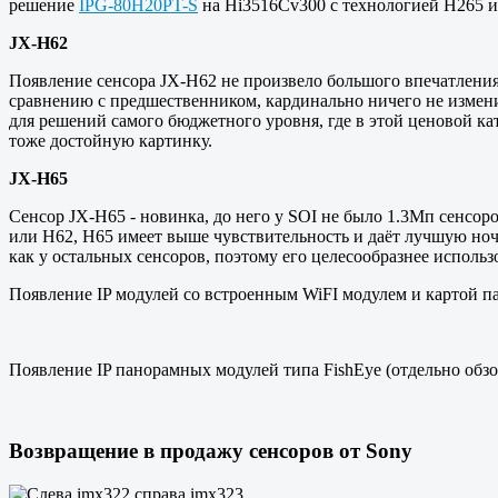
решение
IPG-80H20PT-S
на Hi3516Cv300 с технологией H265 и
JX-H62
Появление сенсора JX-H62 не произвело большого впечатления
сравнению с предшественником, кардинально ничего не изменил
для решений самого бюджетного уровня, где в этой ценовой ка
тоже достойную картинку.
JX-H65
Сенсор JX-H65 - новинка, до него у SOI не было 1.3Мп сенсор
или H62, H65 имеет выше чувствительность и даёт лучшую ночн
как у остальных сенсоров, поэтому его целесообразнее использ
Появление IP модулей со встроенным WiFI модулем и картой п
Появление IP панорамных модулей типа FishEye (отдельно обз
Возвращение в продажу сенсоров от Sony