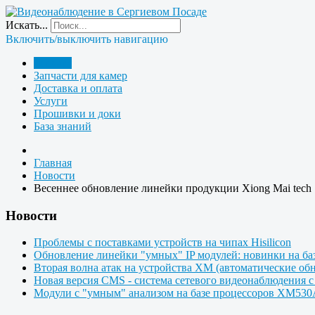
Искать...
Включить/выключить навигацию
Главная
Запчасти для камер
Доставка и оплата
Услуги
Прошивки и доки
База знаний
Главная
Новости
Весеннее обновление линейки продукции Xiong Mai tech
Новости
Проблемы с поставками устройств на чипах Hisilicon
Обновление линейки "умных" IP модулей: новинки на ба
Вторая волна атак на устройства XM (автоматические об
Новая версия CMS - система сетевого видеонаблюдения с
Модули с "умным" анализом на базе процессоров XM53