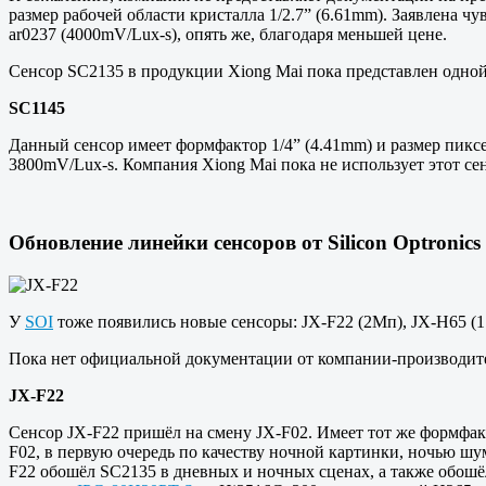
размер рабочей области кристалла 1/2.7” (6.61mm). Заявлена ч
ar0237 (4000mV/Lux-s), опять же, благодаря меньшей цене.
Сенсор SC2135 в продукции Xiong Mai пока представлен одно
SC1145
Данный сенсор имеет формфактор 1/4” (4.41mm) и размер пикс
3800mV/Lux-s. Компания Xiong Mai пока не использует этот сен
Обновление линейки сенсоров от Silicon Optronics 
У
SOI
тоже появились новые сенсоры: JX-F22 (2Мп), JX-H65 (1
Пока нет официальной документации от компании-производит
JX-F22
Сенсор JX-F22 пришёл на смену JX-F02. Имеет тот же формфакт
F02, в первую очередь по качеству ночной картинки, ночью шу
F22 обошёл SC2135 в дневных и ночных сценах, а также обош