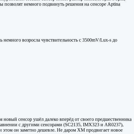
ры позволят немного подвинуть решения на сенсоре Aptina
ь немного возросла чувствительность с 3500mV/Lux-s до
ам новый сенсор ушёл далеко вперёд от своего предшественника
сравнении с другими сенсорами (SC2135, IMX323 и AR0237),
и этом он заметно дешевле. Не даром XM продвигает новое