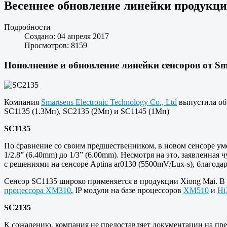
Весеннее обновление линейки продукции
Подробности
Создано: 04 апреля 2017
Просмотров: 8159
Пополнение и обновление линейки сенсоров от Sm
Компания
Smartsens Electronic Technology Co., Ltd
выпустила обн
SC1135 (1.3Мп), SC2135 (2Мп) и SC1145 (1Мп)
SC1135
По сравнение со своим предшественником, в новом сенсоре уме
1/2.8” (6.40mm) до 1/3” (6.00mm). Несмотря на это, заявленн
с решениями на сенсоре Aptina ar0130 (5500mV/Lux-s), благода
Сенсор SC1135 широко применяется в продукции Xiong Mai. В 
процессора XM310
, IP модули на базе процессоров
XM510
и
Hi
SC2135
К сожалению, компания не предоставляет документации на пре