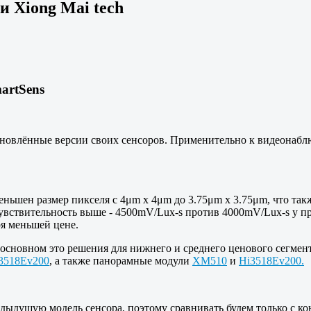
 Xiong Mai tech
artSens
овлённые версии своих сенсоров. Применительно к видеонаблю
ньшен размер пикселя с 4μm x 4μm до 3.75μm x 3.75μm, что так
ая чувствительность выше - 4500mV/Lux-s против 4000mV/Lux-s у
ря меньшей цене.
основном это решения для нижнего и среднего ценового сегмен
3518Ev200
, а также панорамные модули
XM510
и
Hi3518Ev200.
дыдущую модель сенсора, поэтому сравнивать будем только с ко