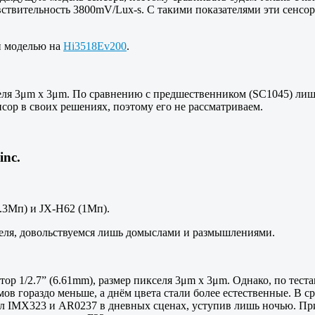
увствительность 3800mV/Lux-s. С такими показателями эти сенсо
й моделью на
Hi3518Ev200
.
еля 3μm x 3μm. По сравнению с предшественником (SC1045) лиш
сор в своих решениях, поэтому его не рассматриваем.
inc.
.3Мп) и JX-H62 (1Мп).
еля, довольствуемся лишь домыслами и размышлениями.
ор 1/2.7” (6.61mm), размер пикселя 3μm x 3μm. Однако, по тест
мов гораздо меньше, а днём цвета стали более естественные. В 
ёл IMX323 и AR0237 в дневных сценах, уступив лишь ночью. Пр