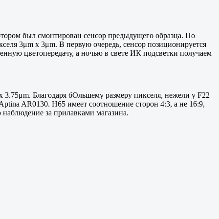
котором был смонтирован сенсор предыдущего образца. По
кселя 3μm x 3μm. В первую очередь, сенсор позиционируется
венную цветопередачу, а ночью в свете ИК подсветки получаем
 x 3.75μm. Благодаря бОльшему размеру пикселя, нежели у F22
tina AR0130. H65 имеет соотношение сторон 4:3, а не 16:9,
р наблюдение за прилавками магазина.