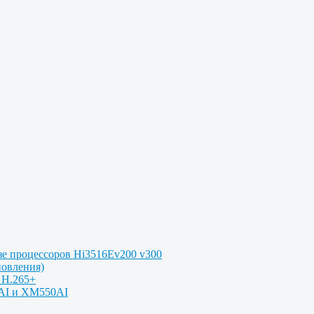
зе процессоров Hi3516Ev200 v300
новления)
 H.265+
0AI и XM550AI