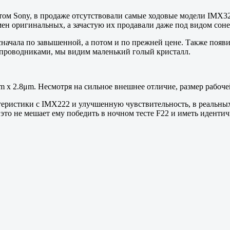
том Sony, в продаже отсутствовали самые ходовые модели IMX32
амен оригинальных, а зачастую их продавали даже под видом сон
начала по завышенной, а потом и по прежней цене. Также появи
 проводниками, мы видим маленький голый кристалл.
m x 2.8μm. Несмотря на сильное внешнее отличие, размер рабоче
ктеристики с IMX222 и улучшенную чувствительность, в реальны
это не мешает ему победить в ночном тесте F22 и иметь иденти