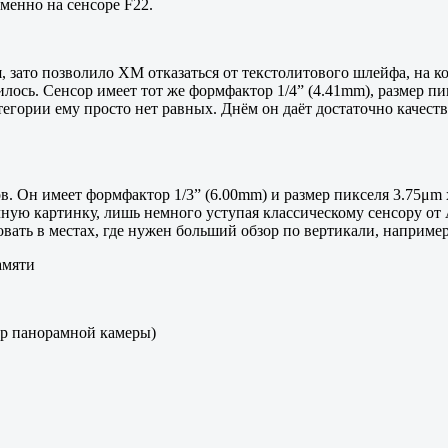
менно на сенсоре F22.
, зато позволило XM отказаться от текстолитового шлейфа, на 
ось. Сенсор имеет тот же формфактор 1/4” (4.41mm), размер пи
тегории ему просто нет равных. Днём он даёт достаточно качест
ов. Он имеет формфактор 1/3” (6.00mm) и размер пикселя 3.75μm
ую картинку, лишь немного уступая классическому сенсору от Ap
овать в местах, где нужен больший обзор по вертикали, наприме
амяти
ор панорамной камеры)