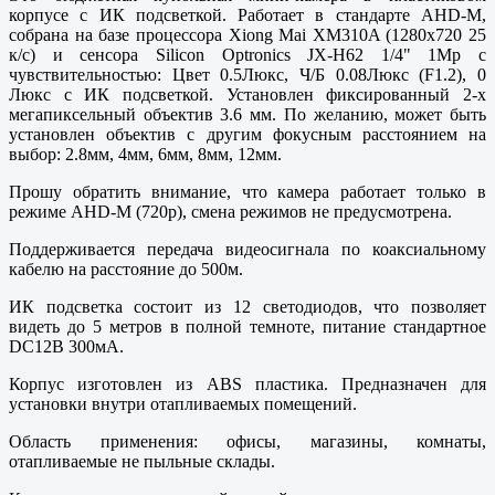
корпусе с ИК подсветкой. Работает в стандарте AHD-M,
собрана на базе процессора Xiong Mai XM310A (1280х720 25
к/с) и сенсора Silicon Optronics JX-H62 1/4" 1Mp с
чувствительностью: Цвет 0.5Люкс, Ч/Б 0.08Люкс (F1.2), 0
Люкс с ИК подсветкой. Установлен фиксированный 2-х
мегапиксельный объектив 3.6 мм. По желанию, может быть
установлен объектив с другим фокусным расстоянием на
выбор: 2.8мм, 4мм, 6мм, 8мм, 12мм.
Прошу обратить внимание, что камера работает только в
режиме AHD-M (720p), смена режимов не предусмотрена.
Поддерживается передача видеосигнала по коаксиальному
кабелю на расстояние до 500м.
ИК подсветка состоит из 12 светодиодов, что позволяет
видеть до 5 метров в полной темноте, питание стандартное
DC12В 300мА.
Корпус изготовлен из ABS пластика. Предназначен для
установки внутри отапливаемых помещений.
Область применения: офисы, магазины, комнаты,
отапливаемые не пыльные склады.