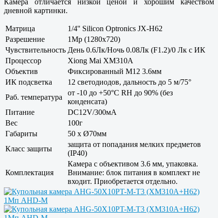
Камера отличается низкой ценой и хорошим качеством
дневной картинки.
Матрица
1/4'' Silicon Optronics JX-H62
Разрешение
1Mp (1280x720)
Чувствительность
День 0.6Лк/Ночь 0.08Лк (F1.2)/0 Лк с ИК
Процессор
Xiong Mai XM310A
Объектив
Фиксированный M12 3.6мм
ИК подсветка
12 светодиодов, дальность до 5 м/75°
от -10 до +50°С RH до 90% (без
Раб. температура
конденсата)
Питание
DC12V/300мА
Вес
100г
Габариты
50 x Ø70мм
защита от попадания мелких предметов
Класс защиты
(IP40)
Камера с объективом 3.6 мм, упаковка.
Комплектация
Внимание: блок питания в комплект не
входит. Приобретается отдельно.