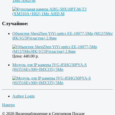
1Мп AHD-M
Случайное:
Объектив ShenZhen YiYi optics EE-10077-5Mp (M12/5Мп/
ИК/1G5P/пластик) 2.8мм
Цена:
440.00
р.
Модуль для IP камеры IVG-85HG50PYA-S
(Hi3516Ev300+IMX335) 5Мп
Author Login
Наверх
© 2026 Видеонаблюдение в Сергиевом Посаде