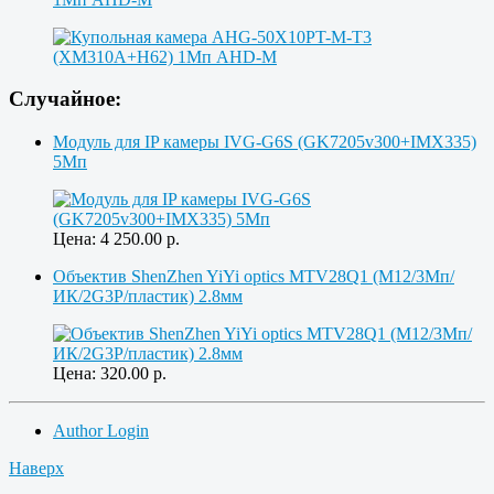
Случайное:
Модуль для IP камеры IVG-G6S (GK7205v300+IMX335)
5Мп
Цена:
4 250.00
р.
Объектив ShenZhen YiYi optics MTV28Q1 (M12/3Мп/
ИК/2G3P/пластик) 2.8мм
Цена:
320.00
р.
Author Login
Наверх