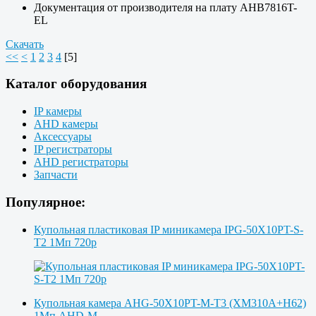
Документация от производителя на плату AHB7816T-
EL
Скачать
<<
<
1
2
3
4
[
5
]
Каталог оборудования
IP камеры
AHD камеры
Аксессуары
IP регистраторы
AHD регистраторы
Запчасти
Популярное:
Купольная пластиковая IP миникамера IPG-50X10PT-S-
T2 1Мп 720p
Купольная камера AHG-50X10PT-M-T3 (XM310A+H62)
1Мп AHD-M