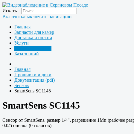
Искать...
Включить/выключить навигацию
Главная
Запчасти для камер
Доставка и оплата
Услуги
Прошивки и доки
База знаний
Главная
Прошивки и доки
Документация (pdf)
Sensors
SmartSens SC1145
SmartSens SC1145
Сенсор от SmartSens, размер 1/4", разрешение 1Мп (рабочее ра
0.0/
5
оценка (0 голосов)