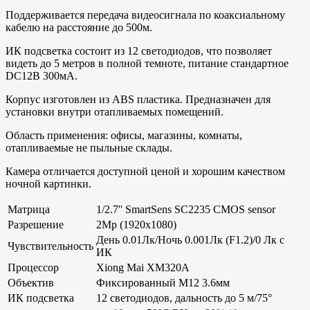
Поддерживается передача видеосигнала по коаксиальному
кабелю на расстояние до 500м.
ИК подсветка состоит из 12 светодиодов, что позволяет
видеть до 5 метров в полной темноте, питание стандартное
DC12В 300мА.
Корпус изготовлен из ABS пластика. Предназначен для
установки внутри отапливаемых помещений.
Область применения: офисы, магазины, комнаты,
отапливаемые не пыльные склады.
Камера отличается доступной ценой и хорошим качеством
ночной картинки.
Матрица
1/2.7'' SmartSens SC2235 CMOS sensor
Разрешение
2Mp (1920x1080)
День 0.01Лк/Ночь 0.001Лк (F1.2)/0 Лк с
Чувствительность
ИК
Процессор
Xiong Mai XM320A
Объектив
Фиксированный M12 3.6мм
ИК подсветка
12 светодиодов, дальность до 5 м/75°