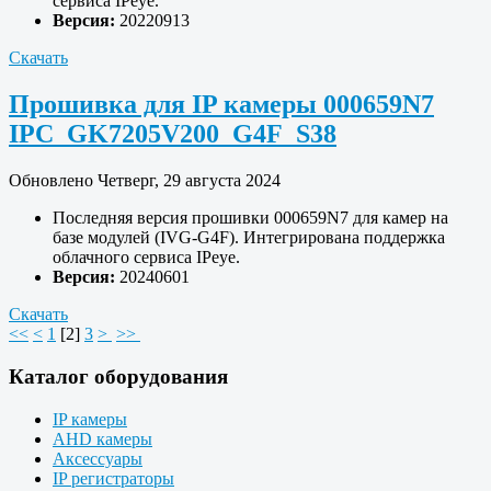
сервиса IPeye.
Версия:
20220913
Скачать
Прошивка для IP камеры 000659N7
IPC_GK7205V200_G4F_S38
Обновлено Четверг, 29 августа 2024
Последняя версия прошивки 000659N7 для камер на
базе модулей (IVG-G4F). Интегрирована поддержка
облачного сервиса IPeye.
Версия:
20240601
Скачать
<<
<
1
[
2
]
3
>
>>
Каталог оборудования
IP камеры
AHD камеры
Аксессуары
IP регистраторы