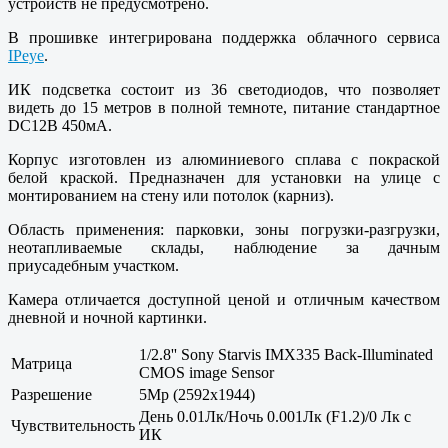
устройств не предусмотрено.
В прошивке интегрирована поддержка облачного сервиса
IPeye
.
ИК подсветка состоит из 36 светодиодов, что позволяет
видеть до 15 метров в полной темноте, питание стандартное
DC12В 450мА.
Корпус изготовлен из алюминиевого сплава с покраской
белой краской. Предназначен для установки на улице с
монтированием на стену или потолок (карниз).
Область применения: парковки, зоны погрузки-разгрузки,
неотапливаемые склады, наблюдение за дачным
приусадебным участком.
Камера отличается доступной ценой и отличным качеством
дневной и ночной картинки.
1/2.8'' Sony Starvis IMX335 Back-Illuminated
Матрица
CMOS image Sensor
Разрешение
5Mp (2592x1944)
День 0.01Лк/Ночь 0.001Лк (F1.2)/0 Лк с
Чувствительность
ИК