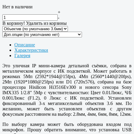
Нет в наличии
+
-
В корзину!
Удалить из корзины
Описание
Характеристики
Галерея
Это уличная IP мини-камера детальной съёмки, собрана в
металлическом корпусе с ИК подсветкой. Может работать в
режимах 5Мп (2592*1944@15fps), 4Мп (2560*1440@20fps),
2Мп (1920*1080@25fps) или D1 (720x576), собрана на базе
процессора Hisilicon Hi3516Ev300 и нового сенсора Sony
IMX335 1/2.8" 5Mp с чувствительностью: Цвет 0.01Люкс, Ч/Б
0.001Люкс (F1.2), 0 Люкс с ИК подсветкой. Установлен
фиксированный 3-х мегапиксельный объектив 3.6 мм. По
желанию, может быть установлен объектив с другим
фокусным расстоянием на выбор: 2.8мм, 4мм, 6мм, 8мм, 12мм.
По выбору камера может быть оборудована входом под
микрофон. Прошу обратить внимание, что установка USB