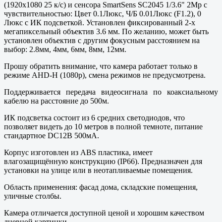
(1920х1080 25 к/с) и сенсора SmartSens SC2045 1/3.6" 2Mp с
чувствительностью: Цвет 0.1Люкс, Ч/Б 0.01Люкс (F1.2), 0
Люкс с ИК подсветкой. Установлен фиксированный 2-х
мегапиксельный объектив 3.6 мм. По желанию, может быть
установлен объектив с другим фокусным расстоянием на
выбор: 2.8мм, 4мм, 6мм, 8мм, 12мм.
Прошу обратить внимание, что камера работает только в
режиме AHD-H (1080p), смена режимов не предусмотрена.
Поддерживается передача видеосигнала по коаксиальному
кабелю на расстояние до 500м.
ИК подсветка состоит из 6 средних светодиодов, что
позволяет видеть до 10 метров в полной темноте, питание
стандартное DC12В 500мА.
Корпус изготовлен из ABS пластика, имеет
влагозащищённую конструкцию (IP66). Предназначен для
установки на улице или в неотапливаемые помещения.
Область применения: фасад дома, складские помещения,
уличные столбы.
Камера отличается доступной ценой и хорошим качеством
дневной картинки.