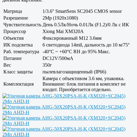
Матрица
1/3.6'' SmartSens SC2045 CMOS sensor
Разрешение
2Mp (1920x1080)
Чувствительность
День 0.5Лк/Ночь 0.01Лк (F1.2)/0 Лк с ИК
Процессор
Xiong Mai XM320A
Объектив
Фиксированный M12 3.6мм
ИК подсветка
6 светодиода 14mil, дальность до 10 м/75°
Раб. температура
-40°С ~ +60°С RH до 95% Макс.
Питание
DC12V/500мА
Вес
350г
Класс защиты
пылевлагозащищенный (IP66)
Камера с объективом 3.6 мм, упаковка.
Комплектация
Внимание: блок питания в комплект не
входит. Приобретается отдельно.