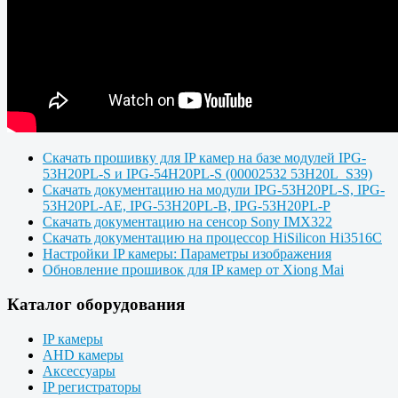
Скачать прошивку для IP камер на базе модулей IPG-
53H20PL-S и IPG-54H20PL-S (00002532 53H20L_S39)
Скачать документацию на модули IPG-53H20PL-S, IPG-
53H20PL-AE, IPG-53H20PL-B, IPG-53H20PL-P
Скачать документацию на сенсор Sony IMX322
Скачать документацию на процессор HiSilicon Hi3516C
Настройки IP камеры: Параметры изображения
Обновление прошивок для IP камер от Xiong Mai
Каталог оборудования
IP камеры
AHD камеры
Аксессуары
IP регистраторы