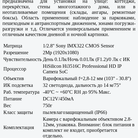
предназначена для установки на улице: коттеджи,
перекрёстки, стены многоэтажного дома, или в
неотапливаемые помещения (склады, ангары, ремонтные
боксы). Область применения: наблюдение за парковками,
пешеходным и автранспортным движением, зонами погрузки-
разгрузки и т.д. Отличается универсальным применением и
отличным качеством дневной и ночной картинки.
Матрица
1/2.8'' Sony IMX322 CMOS Sensor
Разрешение
2Mp (1920x1080)
Чувствительность
День 0.1Лк/Ночь 0.01Лк (F1.2)/0 Лк с ИК
HiSilicon Hi3516C Professsional HD IP
Процессор
Camera SoC
Объектив
Варифокальный f=2,8-12 мм (103° - 30.8°)
ИК подсветка
32 светодиода, дальность до 14 м/75°
Раб. температура
-40°С ~ +60°С RH до 95% Макс.
Питание
DC12V/450мА
Вес
750г
Класс защиты
пылевлагозащищенный (IP66)
Камера с варифокальным объективом 2.8-
12мм, упаковка. Внимание: блок питания в
Комплектация
комплект не входит, приобретается
отдельно.