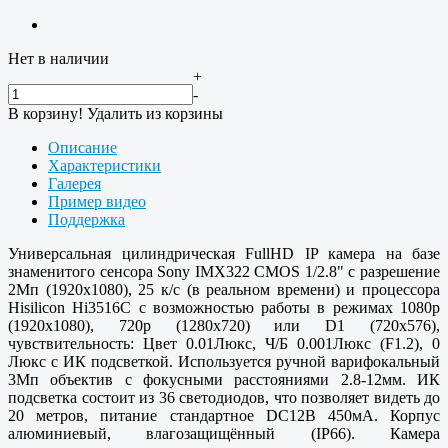
Нет в наличии
+
-
В корзину!
Удалить из корзины
Описание
Характеристики
Галерея
Пример видео
Поддержка
Универсальная цилиндрическая FullHD IP камера на базе
знаменитого сенсора Sony IMX322 CMOS 1/2.8" с разрешение
2Мп (1920х1080), 25 к/с (в реальном времени) и процессора
Hisilicon Hi3516C с возможностью работы в режимах 1080p
(1920х1080), 720p (1280x720) или D1 (720x576),
чувствительность: Цвет 0.01Люкс, Ч/Б 0.001Люкс (F1.2), 0
Люкс с ИК подсветкой. Используется ручной варифокальный
3Мп объектив с фокусными расстояниями 2.8-12мм. ИК
подсветка состоит из 36 светодиодов, что позволяет видеть до
20 метров, питание стандартное DC12В 450мА. Корпус
алюминиевый, влагозащищённый (IP66). Камера