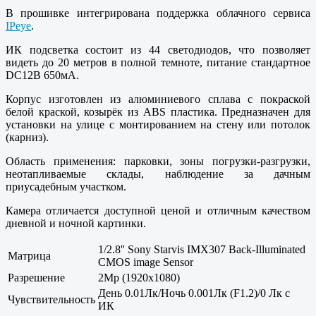
В прошивке интегрирована поддержка облачного сервиса
IPeye
.
ИК подсветка состоит из 44 светодиодов, что позволяет
видеть до 20 метров в полной темноте, питание стандартное
DC12В 650мА.
Корпус изготовлен из алюминиевого сплава с покраской
белой краской, козырёк из ABS пластика. Предназначен для
установки на улице с монтированием на стену или потолок
(карниз).
Область применения: парковки, зоны погрузки-разгрузки,
неотапливаемые склады, наблюдение за дачным
приусадебным участком.
Камера отличается доступной ценой и отличным качеством
дневной и ночной картинки.
1/2.8'' Sony Starvis IMX307 Back-Illuminated
Матрица
CMOS image Sensor
Разрешение
2Mp (1920x1080)
День 0.01Лк/Ночь 0.001Лк (F1.2)/0 Лк с
Чувствительность
ИК