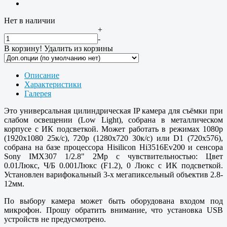
Нет в наличии
+
-
В корзину!
Удалить из корзины
Описание
Характеристики
Галерея
Это универсальная цилиндрическая IP камера для съёмки при
слабом освещении (Low Light), собрана в металлическом
корпусе с ИК подсветкой. Может работать в режимах 1080p
(1920x1080 25к/с), 720p (1280x720 30к/c) или D1 (720x576),
собрана на базе процессора Hisilicon Hi3516Ev200 и сенсора
Sony IMX307 1/2.8" 2Mp с чувствительностью: Цвет
0.01Люкс, Ч/Б 0.001Люкс (F1.2), 0 Люкс с ИК подсветкой.
Установлен варифокальный 3-х мегапиксельный объектив 2.8-
12мм.
По выбору камера может быть оборудована входом под
микрофон. Прошу обратить внимание, что установка USB
устройств не предусмотрено.